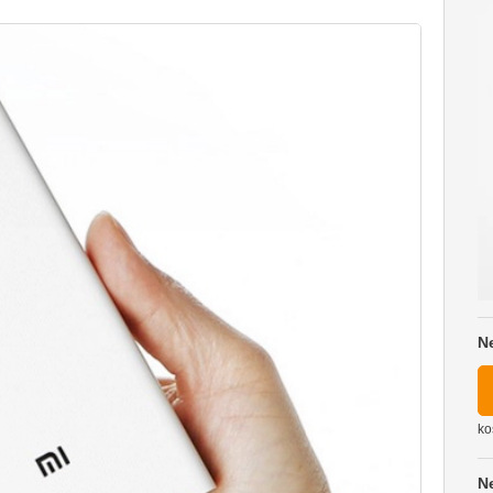
N
ko
N