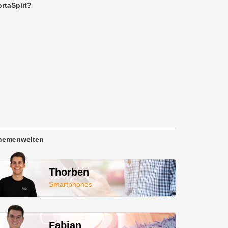
rtaSplit?
hemenwelten
Thorben
Smartphones
Fabian