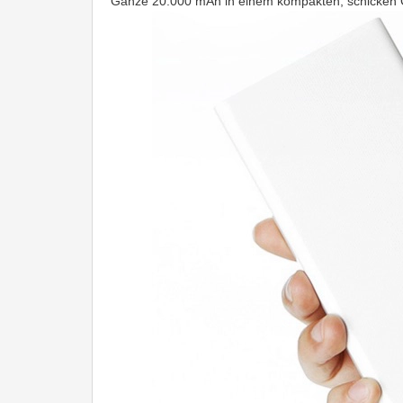
Ganze 20.000 mAh in einem kompakten, schicken