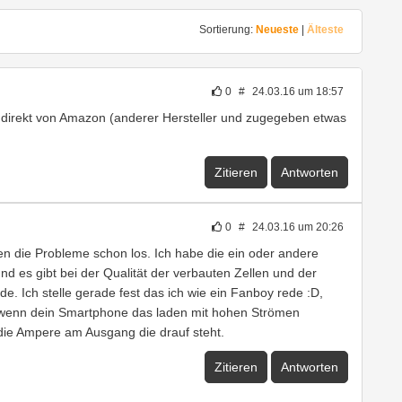
Sortierung:
Neueste
|
Älteste
0
#
24.03.16 um 18:57
 direkt von Amazon (anderer Hersteller und zugegeben etwas
Zitieren
Antworten
0
#
24.03.16 um 20:26
n die Probleme schon los. Ich habe die ein oder andere
d es gibt bei der Qualität der verbauten Zellen und der
e. Ich stelle gerade fest das ich wie ein Fanboy rede :D,
d wenn dein Smartphone das laden mit hohen Strömen
ch die Ampere am Ausgang die drauf steht.
Zitieren
Antworten