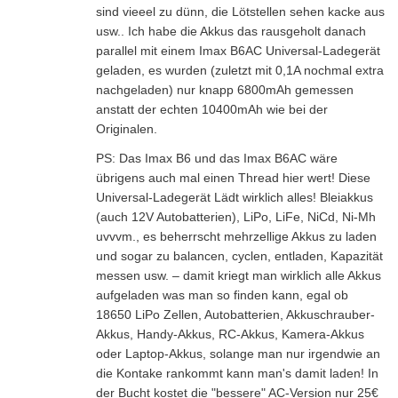
sind vieeel zu dünn, die Lötstellen sehen kacke aus
usw.. Ich habe die Akkus das rausgeholt danach
parallel mit einem Imax B6AC Universal-Ladegerät
geladen, es wurden (zuletzt mit 0,1A nochmal extra
nachgeladen) nur knapp 6800mAh gemessen
anstatt der echten 10400mAh wie bei der
Originalen.
PS: Das Imax B6 und das Imax B6AC wäre
übrigens auch mal einen Thread hier wert! Diese
Universal-Ladegerät Lädt wirklich alles! Bleiakkus
(auch 12V Autobatterien), LiPo, LiFe, NiCd, Ni-Mh
uvvvm., es beherrscht mehrzellige Akkus zu laden
und sogar zu balancen, cyclen, entladen, Kapazität
messen usw. – damit kriegt man wirklich alle Akkus
aufgeladen was man so finden kann, egal ob
18650 LiPo Zellen, Autobatterien, Akkuschrauber-
Akkus, Handy-Akkus, RC-Akkus, Kamera-Akkus
oder Laptop-Akkus, solange man nur irgendwie an
die Kontake rankommt kann man's damit laden! In
der Bucht kostet die "bessere" AC-Version nur 25€