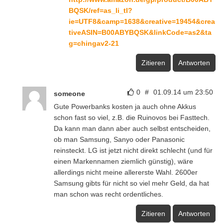
BQSK/ref=as_li_tl?
ie=UTF8&camp=1638&creative=19454&crea
tiveASIN=B00ABYBQSK&linkCode=as2&ta
g=chingav2-21
Zitieren
Antworten
0
#
01.09.14 um 23:50
someone
Gute Powerbanks kosten ja auch ohne Akkus
schon fast so viel, z.B. die Ruinovos bei Fasttech.
Da kann man dann aber auch selbst entscheiden,
ob man Samsung, Sanyo oder Panasonic
reinsteckt. LG ist jetzt nicht direkt schlecht (und für
einen Markennamen ziemlich günstig), wäre
allerdings nicht meine allererste Wahl. 2600er
Samsung gibts für nicht so viel mehr Geld, da hat
man schon was recht ordentliches.
Zitieren
Antworten