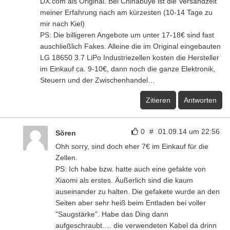
DX.com als Original. Bei Chinabuye ist die Versandzeit
meiner Erfahrung nach am kürzesten (10-14 Tage zu
mir nach Kiel)
PS: Die billigeren Angebote um unter 17-18€ sind fast
auschließlich Fakes. Alleine die im Original eingebauten
LG 18650 3.7 LiPo Industriezellen kosten die Hersteller
im Einkauf ca. 9-10€, dann noch die ganze Elektronik,
Steuern und der Zwischenhandel…
Zitieren
Antworten
0
#
01.09.14 um 22:56
Sören
Ohh sorry, sind doch eher 7€ im Einkauf für die
Zellen.
PS: Ich habe bzw. hatte auch eine gefakte von
Xiaomi als erstes. Äußerlich sind die kaum
auseinander zu halten. Die gefakete wurde an den
Seiten aber sehr heiß beim Entladen bei voller
"Saugstärke". Habe das Ding dann
aufgeschraubt…. die verwendeten Kabel da drinn