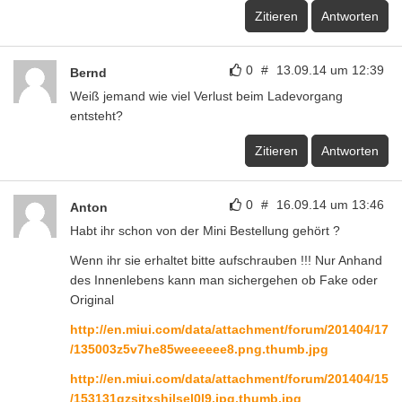
Zitieren
Antworten
0
#
13.09.14 um 12:39
Bernd
Weiß jemand wie viel Verlust beim Ladevorgang
entsteht?
Zitieren
Antworten
0
#
16.09.14 um 13:46
Anton
Habt ihr schon von der Mini Bestellung gehört ?
Wenn ihr sie erhaltet bitte aufschrauben !!! Nur Anhand
des Innenlebens kann man sichergehen ob Fake oder
Original
http://en.miui.com/data/attachment/forum/201404/17
/135003z5v7he85weeeeee8.png.thumb.jpg
http://en.miui.com/data/attachment/forum/201404/15
/153131qzsjtxshjlsel0l9.jpg.thumb.jpg