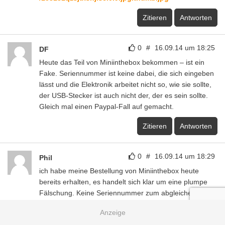
Zitieren
Antworten
0
#
16.09.14 um 18:25
DF
Heute das Teil von Miniinthebox bekommen – ist ein
Fake. Seriennummer ist keine dabei, die sich eingeben
lässt und die Elektronik arbeitet nicht so, wie sie sollte,
der USB-Stecker ist auch nicht der, der es sein sollte.
Gleich mal einen Paypal-Fall auf gemacht.
Zitieren
Antworten
0
#
16.09.14 um 18:29
Phil
ich habe meine Bestellung von Miniinthebox heute
bereits erhalten, es handelt sich klar um eine plumpe
Fälschung. Keine Seriennummer zum abgleichen, keine
LG-Zellen verbaut, Aufdruck dunkel- statt hellgrau,
billigst zusammengesteckt statt geschraubt.