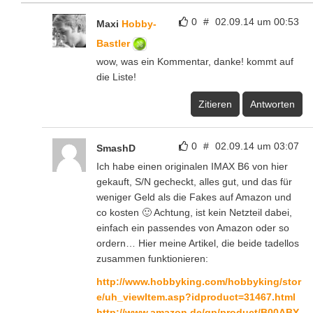
0
#
02.09.14 um 00:53
Maxi
Hobby-
Bastler
wow, was ein Kommentar, danke! kommt auf
die Liste!
Zitieren
Antworten
0
#
02.09.14 um 03:07
SmashD
Ich habe einen originalen IMAX B6 von hier
gekauft, S/N gecheckt, alles gut, und das für
weniger Geld als die Fakes auf Amazon und
co kosten 🙂 Achtung, ist kein Netzteil dabei,
einfach ein passendes von Amazon oder so
ordern… Hier meine Artikel, die beide tadellos
zusammen funktionieren:
http://www.hobbyking.com/hobbyking/stor
e/uh_viewItem.asp?idproduct=31467.html
http://www.amazon.de/gp/product/B00ABY