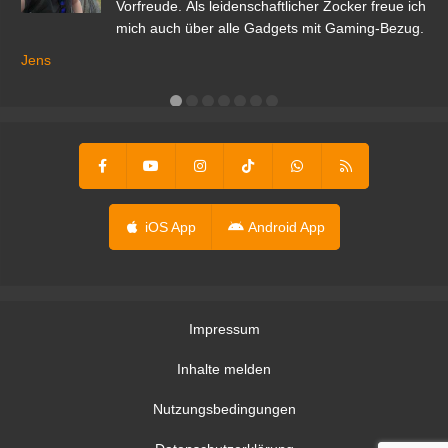
Vorfreude. Als leidenschaftlicher Zocker freue ich
mich auch über alle Gadgets mit Gaming-Bezug.
Ma
ga
Jens
er
iOS App
Android App
Impressum
Inhalte melden
Nutzungsbedingungen