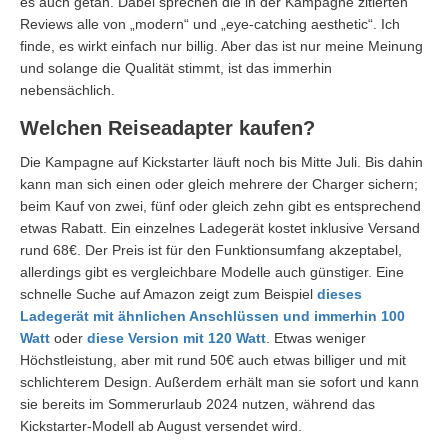
es auch getan. Dabei sprechen die in der Kampagne zitierten
Reviews alle von „modern“ und „eye-catching aesthetic“. Ich
finde, es wirkt einfach nur billig. Aber das ist nur meine Meinung
und solange die Qualität stimmt, ist das immerhin
nebensächlich.
Welchen Reiseadapter kaufen?
Die Kampagne auf Kickstarter läuft noch bis Mitte Juli. Bis dahin
kann man sich einen oder gleich mehrere der Charger sichern;
beim Kauf von zwei, fünf oder gleich zehn gibt es entsprechend
etwas Rabatt. Ein einzelnes Ladegerät kostet inklusive Versand
rund 68€. Der Preis ist für den Funktionsumfang akzeptabel,
allerdings gibt es vergleichbare Modelle auch günstiger. Eine
schnelle Suche auf Amazon zeigt zum Beispiel
dieses
Ladegerät mit ähnlichen Anschlüssen und immerhin 100
Watt
oder
diese Version mit 120 Watt
. Etwas weniger
Höchstleistung, aber mit rund 50€ auch etwas billiger und mit
schlichterem Design. Außerdem erhält man sie sofort und kann
sie bereits im Sommerurlaub 2024 nutzen, während das
Kickstarter-Modell ab August versendet wird.