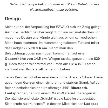
Neben der Lampe bekommt man ein USB-C Kabel und ein
Nutzerhandbuch dazu geliefert.
Design
Nicht nur bei der Verpackung hat EZVALO sich ins Zeug gelegt.
Auch die Tischlampe überzeugt durch ein minimalistisches und
modernes Design und könnte glatt aus einem schwedischen
Möbelhaus stammen. Im zusammengefaltetem Zustand misst
das Gadget
22 x 20 x 6 cm
. Klappt man den
Beleuchtungsbogen nach oben kommt man auf eine
Gesamthöhe von 14,5 cm
. Wiegen tut das ganze um die
820
g
. Doch fangen wir erstmal von unten an: Die 4-in-1 Lampe
steht mit
vier Kunststoffbeinen
im Leben.
Jedes Bein verfügt über eine kleine Fußspitze aus Silikon. Diese
geben dem Ganzen einen sicheren und stabilen Stand. Auf den
Beinen befindet sich der kreisförmige
360° Bluetooth-
Lautsprecher
, der von einem
Mesh-Material
überzogen ist.
Die nächste und letzte „Schicht“ ist die kabellose Ladestation.
Sie besteht aus Kunststoff, in dessen Mitte sich das
Ladepad