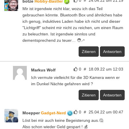
0
#
24.04.22 um 21:19
botze
Hobby-Bastler
Mir ist irgendwie nicht klar, wozu ich das Teil
gebrauchen könnte. Bluetooth Box und ähnliches habe
ich genug, induktives Laden habe ich nicht und dieser
"Lichtgriff" scheint mir nicht zu reichen, um einen Raum
zu beleuchten. Ist irgendwie sinnlos und
dementsprechend zu teuer… 🧑‍🦯
Zitieren
Antworten
0
#
18.09.22 um 12:03
Markus Wolf
Ich vermute vielleicht für die 3D Kamera wenn er
im Dunkel Nächte gefahren wird ?
Zitieren
Antworten
0
#
25.04.22 um 00:47
Moepper
Gadget-Nerd
Löst bei mir auch keine Begeisterung aus.🤔
Also schon wieder Geld gespart ! 💰