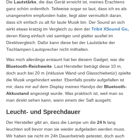
Die
Lautstärke
, die das Gerät erreicht ist, meines Erachtens
ganz schön ordentlich. Teilweise sogar so laut, dass ich es als
unangenehm empfunden habe, liegt aber vermutlich daran,
dass ich einfach zu alt für laute Musik bin. Der Sound an sich
wirkt etwas kratzig im Vergleich zu dem der
Tribit XSound Go
,
deren Klang einfach viel samtiger und glatter ausfiel im
Direktvergleich. Dafür kann diese bei der Lautstärke der
Tischlampen-Lautsprecher nicht mithalten.
Was mich allerdings erstaunt hat bei diesem Gadget, war die
Bluetooth-Reichweite
. Laut Hersteller beträgt diese 10 m,
doch auch bei 20 m (inklusive Wand und Glasschiebetür) spielte
die Musik ungehindert weiter. Ebenfalls positiv aufgefallen ist
mir, dass mir auf dem Display meines Handys der
Bluetooth-
Akkustand
angezeigt wurde. Was praktisch ist, weil man so
man direkt sehen kann, wann einem der Saft ausgeht.
Leucht- und Sprechdauer
Der Hersteller gibt an, dass die Lampe um die
24 h
lang
leuchten soll bevor man sie wieder aufgeladen werden muss.
Wir haben sie nicht im 24h Dauerbetrieb getestet, doch auch