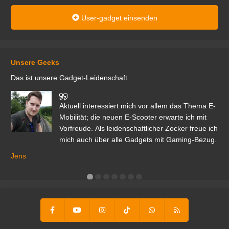
User-gadget einsenden
Unsere Geeks
Das ist unsere Gadget-Leidenschaft
den
Aktuell interessiert mich vor allem das Thema E-
r.
Mobilität; die neuen E-Scooter erwarte ich mit
Vorfreude. Als leidenschaftlicher Zocker freue ich
mich auch über alle Gadgets mit Gaming-Bezug.
Ma
ga
Jens
er