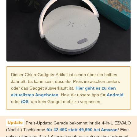
Dieser China-Gadgets-Artikel ist schon über ein halbes
Jahr alt. Es kann sein, dass der Preis inzwischen anders
oder das Gadget ausverkauft ist.
Hier geht es zu den
aktuellsten Angeboten.
Hole dir unsere App für
Android
oder
iOS
, um kein Gadget mehr zu verpassen.
Preis-Update: Gerade bekommt ihr die 4-in-1 EZVALO
(Nacht-) Tischlampe
für 42,49€ statt 49,99€ bei Amazon
! Eine
optisch ähnliche 3-in-1 Alternative ohne Lautsprecher bekommt