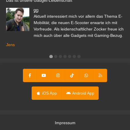
Das ist unsere Gadget-Leidenschaft
den
Aktuell interessiert mich vor allem das Thema E-
r.
Mobilität; die neuen E-Scooter erwarte ich mit
Vorfreude. Als leidenschaftlicher Zocker freue ich
mich auch über alle Gadgets mit Gaming-Bezug.
Ma
ga
Jens
er
iOS App
Android App
Impressum