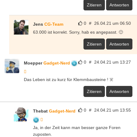
Zitieren
Antworten
0
#
26.04.21 um 06:50
Jens
CG-Team
63.000 ist korrekt. Sorry, hab es angepasst. 🙂
Zitieren
Antworten
0
#
24.04.21 um 13:27
Moepper
Gadget-Nerd
Das Leben ist zu kurz für Klemmbausteine ! ☠️
Zitieren
Antworten
0
#
24.04.21 um 13:55
Thebat
Gadget-Nerd
Ja, in der Zeit kann man besser ganze Foren
zuposten.