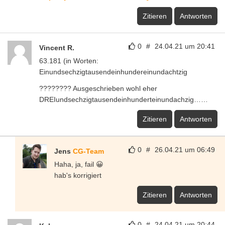
Zitieren
Antworten
0
#
24.04.21 um 20:41
Vincent R.
63.181 (in Worten:
Einundsechzigtausendeinhundereinundachtzig
???????? Ausgeschrieben wohl eher
DREIundsechzigtausendeinhunderteinundachzig……
Zitieren
Antworten
0
#
26.04.21 um 06:49
Jens
CG-Team
Haha, ja, fail 😀
hab's korrigiert
Zitieren
Antworten
0
#
24.04.21 um 20:44