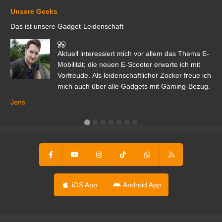
Unsere Geeks
Das ist unsere Gadget-Leidenschaft
den
Aktuell interessiert mich vor allem das Thema E-
r.
Mobilität; die neuen E-Scooter erwarte ich mit
Vorfreude. Als leidenschaftlicher Zocker freue ich
mich auch über alle Gadgets mit Gaming-Bezug.
Ma
ga
Jens
er
iOS App
Android App