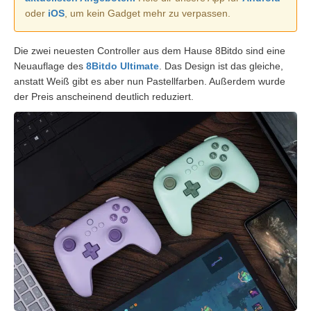
oder
iOS
, um kein Gadget mehr zu verpassen.
Die zwei neuesten Controller aus dem Hause 8Bitdo sind eine
Neuauflage des
8Bitdo Ultimate
. Das Design ist das gleiche,
anstatt Weiß gibt es aber nun Pastellfarben. Außerdem wurde
der Preis anscheinend deutlich reduziert.