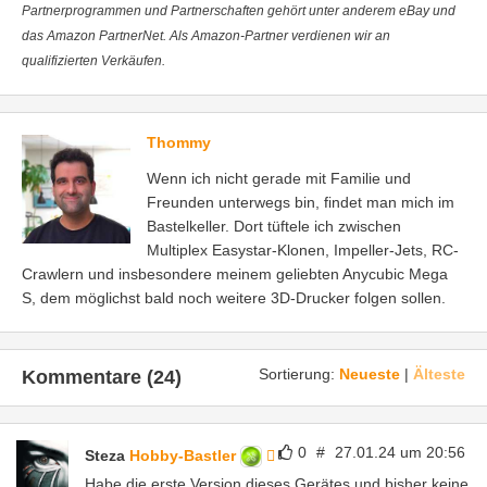
Partnerprogrammen und Partnerschaften gehört unter anderem eBay und
das Amazon PartnerNet. Als Amazon-Partner verdienen wir an
qualifizierten Verkäufen.
Thommy
Wenn ich nicht gerade mit Familie und
Freunden unterwegs bin, findet man mich im
Bastelkeller. Dort tüftele ich zwischen
Multiplex Easystar-Klonen, Impeller-Jets, RC-
Crawlern und insbesondere meinem geliebten Anycubic Mega
S, dem möglichst bald noch weitere 3D-Drucker folgen sollen.
Sortierung:
Neueste
|
Älteste
Kommentare (24)
0
#
27.01.24 um 20:56
Steza
Hobby-Bastler
Habe die erste Version dieses Gerätes und bisher keine