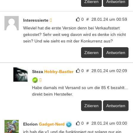
Zitieren
Antworten
0
#
28.01.24 um 00:59
Interessierte
Wieviel hat die erste Version denn bei Verkaufsstart
gekostet? Sehr weit weg davon wird es denke ich nicht
sein? Und wie sieht es mit der Konkurrenz aus?
Zitieren
Antworten
0
#
28.01.24 um 02:09
Steza
Hobby-Bastler
Habe damals mit Versand so um die 85 € bezahlt…
direkt beim Hersteller.
Zitieren
Antworten
0
#
28.01.24 um 03:00
Elorion
Gadget-Nerd
ich hab die v1 und die funktioniert gut solang nur ein