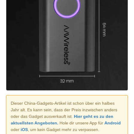
Dieser China-Gadgets-Artikel ist schon über ein halbes
Jahr alt. Es kann sein, dass der Preis inzwischen anders
oder das Gadget ausverkauft ist.
Hier geht es zu den
aktuellsten Angeboten.
Hole dir unsere App für
Android
oder
iOS
, um kein Gadget mehr zu verpassen.