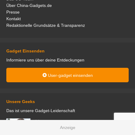
Über China-Gadgets.de
Presse
Kontakt
Redaktionelle Grundsätze & Transparenz
Gadget Einsenden
Informiere uns über deine Entdeckungen
User-gadget einsenden
Unsere Geeks
Das ist unsere Gadget-Leidenschaft
den
Aktuell interessiert mich vor allem das Thema E-
r.
Mobilität; die neuen E-Scooter erwarte ich mit