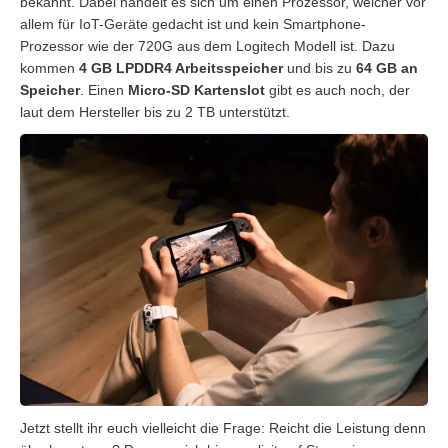
bekannt. Dabei handelt es sich um einen Prozessor, welcher vor
allem für IoT-Geräte gedacht ist und kein Smartphone-
Prozessor wie der 720G aus dem Logitech Modell ist. Dazu
kommen
4 GB LPDDR4 Arbeitsspeicher
und bis zu
64 GB an
Speicher
. Einen
Micro-SD Kartenslot
gibt es auch noch, der
laut dem Hersteller bis zu 2 TB unterstützt.
Jetzt stellt ihr euch vielleicht die Frage: Reicht die Leistung denn