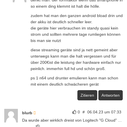
denkt man. der formfaktor wenn das smartphone in
so einem ding klemmt ist halt die hölle.
zudem hat man den ganzen android bload drin und
der akku ist deutlich schneller leer.
die geräte hier verbrauchen im standy quasi kein
strom und sollten mehrere tage rumliegen können
bis man sie nutzt
diese streaming geräte sind ja nett gemeint aber
unterwegs kann man die halt vergessen und für
über 200€ist die leistung der hardware einfach nur
peinlich. immerhin full hd und schön groß.
ps 1 n64 und drunter emulieren kann man schon
mit einem deutlich schwächeren gerät
Zitieren
Antworten
0
#
06.04.23 um 07:33
blurb
Da wurde aber wirklich dreist von Logitech "G Cloud" …
….. …. 🫡