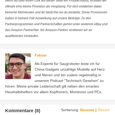
Wenn du über einen Link auf dieser Seite ein Produkt kaufst, erhalten wir
oftmals eine kleine Provision als Vergütung. Für dich entstehen dabei
keinerlei Mehrkosten und dir bleibt frei wo du bestellst. Diese Provisionen
haben in keinem Fall Auswirkung auf unsere Beiträge. Zu den
Partnerprogrammen und Partnerschaften gehört unter anderem eBay und
das Amazon PartnerNet. Als Amazon-Partner verdienen wir an
qualifizierten Verkäufen.
Fabian
Als Experte für Saugroboter teste ich für
China-Gadgets unzählige Modelle auf Herz
und Nieren und bin zudem regelmäßig in
unserem Podcast "Technisch Gesehen" zu
hören. Meine private Leidenschaft gilt neben den smarten
Haushaltshelfern vor allem Kopfhörern, Monitoren und PCs.
Sortierung:
Neueste
|
Älteste
Kommentare (8)