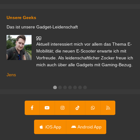
Unsere Geeks
Das ist unsere Gadget-Leidenschaft
den
Aktuell interessiert mich vor allem das Thema E-
r.
Mobilität; die neuen E-Scooter erwarte ich mit
Vorfreude. Als leidenschaftlicher Zocker freue ich
mich auch über alle Gadgets mit Gaming-Bezug.
Ma
ga
Jens
er
iOS App
Android App