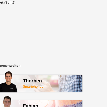
rtaSplit?
hemenwelten
Thorben
Smartphones
Fabian