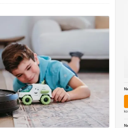
N
ko
N