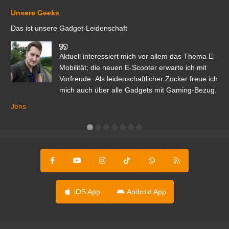
Unsere Geeks
Das ist unsere Gadget-Leidenschaft
den
Aktuell interessiert mich vor allem das Thema E-
r.
Mobilität; die neuen E-Scooter erwarte ich mit
Vorfreude. Als leidenschaftlicher Zocker freue ich
mich auch über alle Gadgets mit Gaming-Bezug.
Ma
ga
Jens
er
iOS App
Android App