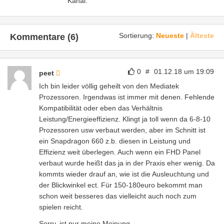
Kanal.
Sortierung:
Neueste
|
Älteste
Kommentare (6)
0
#
01.12.18 um 19:09
peet
Ich bin leider völlig geheilt von den Mediatek
Prozessoren. Irgendwas ist immer mit denen. Fehlende
Kompatibilität oder eben das Verhältnis
Leistung/Energieeffizienz. Klingt ja toll wenn da 6-8-10
Prozessoren usw verbaut werden, aber im Schnitt ist
ein Snapdragon 660 z.b. diesen in Leistung und
Effizienz weit überlegen. Auch wenn ein FHD Panel
verbaut wurde heißt das ja in der Praxis eher wenig. Da
kommts wieder drauf an, wie ist die Ausleuchtung und
der Blickwinkel ect. Für 150-180euro bekommt man
schon weit besseres das vielleicht auch noch zum
spielen reicht.
Sorry, ist nur meine Meinung.