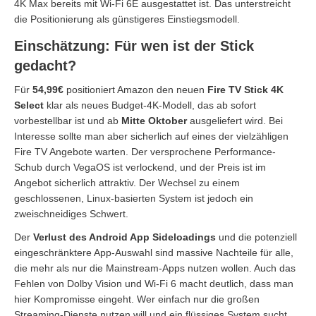
4K Max bereits mit Wi-Fi 6E ausgestattet ist. Das unterstreicht
die Positionierung als günstigeres Einstiegsmodell.
Einschätzung: Für wen ist der Stick
gedacht?
Für
54,99€
positioniert Amazon den neuen
Fire TV Stick 4K
Select
klar als neues Budget-4K-Modell, das ab sofort
vorbestellbar ist und ab
Mitte Oktober
ausgeliefert wird. Bei
Interesse sollte man aber sicherlich auf eines der vielzähligen
Fire TV Angebote warten. Der versprochene Performance-
Schub durch VegaOS ist verlockend, und der Preis ist im
Angebot sicherlich attraktiv. Der Wechsel zu einem
geschlossenen, Linux-basierten System ist jedoch ein
zweischneidiges Schwert.
Der
Verlust des Android App Sideloadings
und die potenziell
eingeschränktere App-Auswahl sind massive Nachteile für alle,
die mehr als nur die Mainstream-Apps nutzen wollen. Auch das
Fehlen von Dolby Vision und Wi-Fi 6 macht deutlich, dass man
hier Kompromisse eingeht. Wer einfach nur die großen
Streaming-Dienste nutzen will und ein flüssiges System sucht,