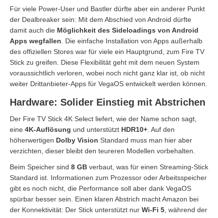
Für viele Power-User und Bastler dürfte aber ein anderer Punkt
der Dealbreaker sein: Mit dem Abschied von Android dürfte
damit auch die
Möglichkeit des Sideloadings von Android
Apps wegfallen
. Die einfache Installation von Apps außerhalb
des offiziellen Stores war für viele ein Hauptgrund, zum Fire TV
Stick zu greifen. Diese Flexibilität geht mit dem neuen System
voraussichtlich verloren, wobei noch nicht ganz klar ist, ob nicht
weiter Drittanbieter-Apps für VegaOS entwickelt werden können.
Hardware: Solider Einstieg mit Abstrichen
Der Fire TV Stick 4K Select liefert, wie der Name schon sagt,
eine
4K-Auflösung
und unterstützt
HDR10+
. Auf den
höherwertigen
Dolby Vision
Standard muss man hier aber
verzichten, dieser bleibt den teureren Modellen vorbehalten.
Beim Speicher sind
8 GB
verbaut, was für einen Streaming-Stick
Standard ist. Informationen zum Prozessor oder Arbeitsspeicher
gibt es noch nicht, die Performance soll aber dank VegaOS
spürbar besser sein. Einen klaren Abstrich macht Amazon bei
der Konnektivität: Der Stick unterstützt nur
Wi-Fi 5
, während der