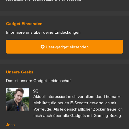
Gadget Einsenden
Informiere uns über deine Entdeckungen
User-gadget einsenden
Unsere Geeks
Das ist unsere Gadget-Leidenschaft
den
Aktuell interessiert mich vor allem das Thema E-
r.
Mobilität; die neuen E-Scooter erwarte ich mit
Vorfreude. Als leidenschaftlicher Zocker freue ich
mich auch über alle Gadgets mit Gaming-Bezug.
Ma
ga
Jens
er