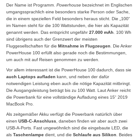
Der Name ist Programm.
Powerhouse
bezeichnet im Englischen
umgangssprachlich eine besonders starke Person oder Sache,
die in einem speziellen Feld besonders heraus sticht. Die „100“
im Namen steht für die 100 Wattstunden, die hier als Kapazität
genannt werden. Das entspricht ungefähr
27.000 mAh
. 100 Wh
sind übrigens auch der Grenzwert der meisten
Fluggesellschaften für die
Mitnahme in Flugzeugen
. Die Anker
PowerHouse 100 erfüllt also gerade noch die Bestimmungen,
um auch mit auf Reisen genommen zu werden.
Vor allem interessant ist die PowerHouse 100 dadurch, dass sie
auch Laptops aufladen
kann, und neben der dafür
notwendigen Leistung eben auch die nötige Kapazität mitbringt.
Die Ausgangsleistung beträgt bis zu 100 Watt. Laut Anker reicht
die Powerbank für eine vollständige Aufladung eines 15“ 2019
MacBook Pro.
Als zeitgemäßer Akku verfügt die Powerbank natürlich über
einen
USB-C-Anschluss
, daneben finden wir aber auch zwei
USB-A-Ports. Fast ungewöhnlich sind die eingebaute LED, die
als
Taschenlampe
dient, und die
Schlaufe aus Silikon
. Beides