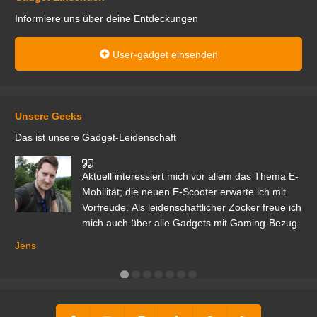
Informiere uns über deine Entdeckungen
User-gadget einsenden
Unsere Geeks
Das ist unsere Gadget-Leidenschaft
den
Aktuell interessiert mich vor allem das Thema E-
r.
Mobilität; die neuen E-Scooter erwarte ich mit
Vorfreude. Als leidenschaftlicher Zocker freue ich
mich auch über alle Gadgets mit Gaming-Bezug.
Ma
ga
Jens
er