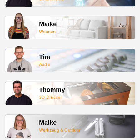
Maike
Wohnen
Tim
Audio
Thommy
3D-Drucker
Maike
Werkzeug & Outdoor