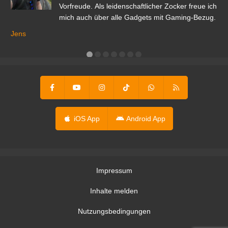
Vorfreude. Als leidenschaftlicher Zocker freue ich
mich auch über alle Gadgets mit Gaming-Bezug.
Ma
ga
Jens
er
iOS App
Android App
Impressum
Inhalte melden
Nutzungsbedingungen