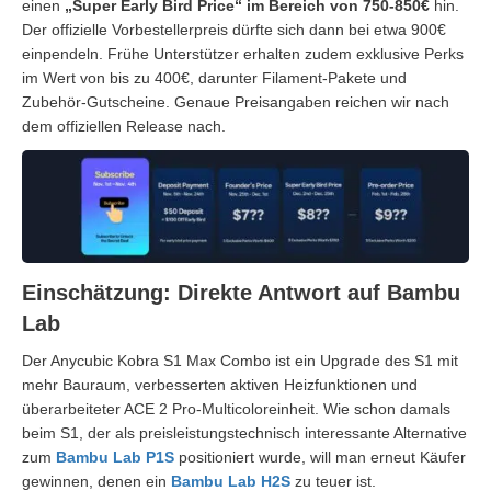
einen
„Super Early Bird Price“ im Bereich von 750-850€
hin.
Der offizielle Vorbestellerpreis dürfte sich dann bei etwa 900€
einpendeln. Frühe Unterstützer erhalten zudem exklusive Perks
im Wert von bis zu 400€, darunter Filament-Pakete und
Zubehör-Gutscheine. Genaue Preisangaben reichen wir nach
dem offiziellen Release nach.
Einschätzung: Direkte Antwort auf Bambu
Lab
Der Anycubic Kobra S1 Max Combo ist ein Upgrade des S1 mit
mehr Bauraum, verbesserten aktiven Heizfunktionen und
überarbeiteter ACE 2 Pro-Multicoloreinheit. Wie schon damals
beim S1, der als preisleistungstechnisch interessante Alternative
zum
Bambu Lab P1S
positioniert wurde, will man erneut Käufer
gewinnen, denen ein
Bambu Lab H2S
zu teuer ist.