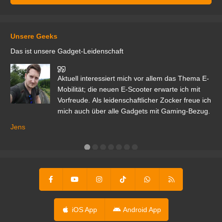
Unsere Geeks
Das ist unsere Gadget-Leidenschaft
den
Aktuell interessiert mich vor allem das Thema E-
r.
Mobilität; die neuen E-Scooter erwarte ich mit
Vorfreude. Als leidenschaftlicher Zocker freue ich
mich auch über alle Gadgets mit Gaming-Bezug.
Ma
ga
Jens
er
iOS App
Android App