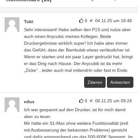
0
#
04.11.25 um 18:48
Tobi
Sehr interessant! Habe selber den P1S und nutze aber
auch einen Anycubic meines Kollegen. Beide
Druckergebnisse wirklich super! Ich habe aber immer
das Gefühl, dass der Bambulab etwas verlässlicher ist.
Wenn er starten und ein paar Layer gedruckt hat, bringt
er das Ding nach Hause. Der Anycubik ist da mehr
„Zicke“…leider auch mal mittendrin oder fast m Ende.
Zitieren
Antworten
0
#
06.11.25 um 09:24
nilus
Ich war gespannt auf den Drucker, ist für mich damit
aber zu teuer.
Mir hätte ein S1-Max ohne weitere Funktionalität (evtl
mit Ausbesserung der bekannten Probleme) gereicht
und dafür entsprechend um das 500-600€ Segment. Im