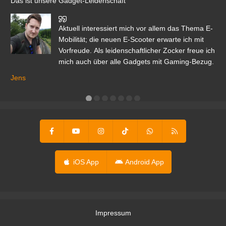
Das ist unsere Gadget-Leidenschaft
den
Aktuell interessiert mich vor allem das Thema E-
r.
Mobilität; die neuen E-Scooter erwarte ich mit
Vorfreude. Als leidenschaftlicher Zocker freue ich
mich auch über alle Gadgets mit Gaming-Bezug.
Ma
ga
Jens
er
iOS App
Android App
Impressum