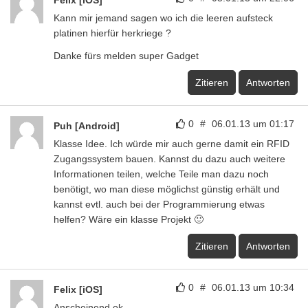
Felix [iOS]
Kann mir jemand sagen wo ich die leeren aufsteck
platinen hierfür herkriege ?
Danke fürs melden super Gadget
Zitieren
Antworten
0
#
06.01.13 um 01:17
Puh [Android]
Klasse Idee. Ich würde mir auch gerne damit ein RFID
Zugangssystem bauen. Kannst du dazu auch weitere
Informationen teilen, welche Teile man dazu noch
benötigt, wo man diese möglichst günstig erhält und
kannst evtl. auch bei der Programmierung etwas
helfen? Wäre ein klasse Projekt 🙂
Zitieren
Antworten
0
#
06.01.13 um 10:34
Felix [iOS]
Anscheinend ok.