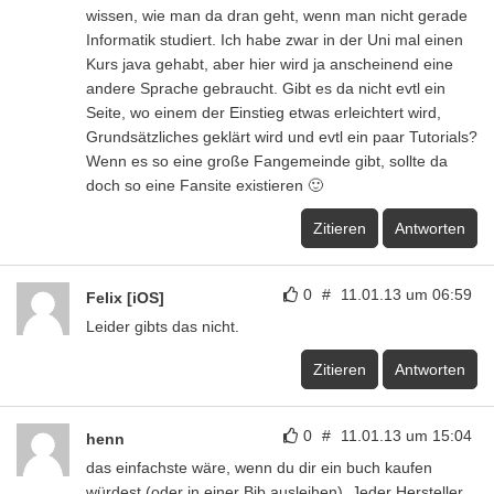
wissen, wie man da dran geht, wenn man nicht gerade
Informatik studiert. Ich habe zwar in der Uni mal einen
Kurs java gehabt, aber hier wird ja anscheinend eine
andere Sprache gebraucht. Gibt es da nicht evtl ein
Seite, wo einem der Einstieg etwas erleichtert wird,
Grundsätzliches geklärt wird und evtl ein paar Tutorials?
Wenn es so eine große Fangemeinde gibt, sollte da
doch so eine Fansite existieren 🙂
Zitieren
Antworten
0
#
11.01.13 um 06:59
Felix [iOS]
Leider gibts das nicht.
Zitieren
Antworten
0
#
11.01.13 um 15:04
henn
das einfachste wäre, wenn du dir ein buch kaufen
würdest (oder in einer Bib ausleihen). Jeder Hersteller