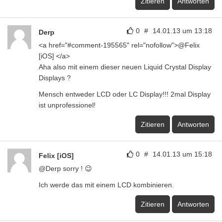
Zitieren
Antworten
0
#
14.01.13 um 13:18
Derp
<a href="#comment-195565" rel="nofollow">@Felix
[iOS] </a>
Aha also mit einem dieser neuen Liquid Crystal Display
Displays ?
Mensch entweder LCD oder LC Display!!! 2mal Display
ist unprofessionel!
Zitieren
Antworten
0
#
14.01.13 um 15:18
Felix [iOS]
@Derp sorry ! 😉
Ich werde das mit einem LCD kombinieren.
Zitieren
Antworten