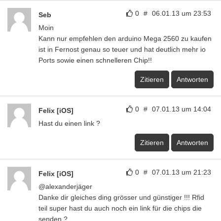
0
#
06.01.13 um 23:53
Seb
Moin
Kann nur empfehlen den arduino Mega 2560 zu kaufen
ist in Fernost genau so teuer und hat deutlich mehr io
Ports sowie einen schnelleren Chip!!
Zitieren
Antworten
0
#
07.01.13 um 14:04
Felix [iOS]
Hast du einen link ?
Zitieren
Antworten
0
#
07.01.13 um 21:23
Felix [iOS]
@alexanderjäger
Danke dir gleiches ding grösser und günstiger !!! Rfid
teil super hast du auch noch ein link für die chips die
senden ?