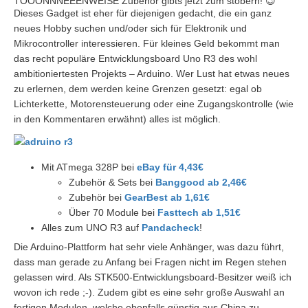
TOOONNNEEENWEISE Zubehör gibts jetzt zum stöbern! 😉
Dieses Gadget ist eher für diejenigen gedacht, die ein ganz
neues Hobby suchen und/oder sich für Elektronik und
Mikrocontroller interessieren. Für kleines Geld bekommt man
das recht populäre Entwicklungsboard Uno R3 des wohl
ambitioniertesten Projekts – Arduino. Wer Lust hat etwas neues
zu erlernen, dem werden keine Grenzen gesetzt: egal ob
Lichterkette, Motorensteuerung oder eine Zugangskontrolle (wie
in den Kommentaren erwähnt) alles ist möglich.
Mit ATmega 328P bei
eBay für 4,43€
Zubehör & Sets bei
Banggood ab 2,46€
Zubehör bei
GearBest ab 1,61€
Über 70 Module bei
Fasttech ab 1,51€
Alles zum UNO R3 auf
Pandacheck
!
Die Arduino-Plattform hat sehr viele Anhänger, was dazu führt,
dass man gerade zu Anfang bei Fragen nicht im Regen stehen
gelassen wird. Als STK500-Entwicklungsboard-Besitzer weiß ich
wovon ich rede ;-). Zudem gibt es eine sehr große Auswahl an
fertigen Modulen, welche ebenfalls günstig aus China zu