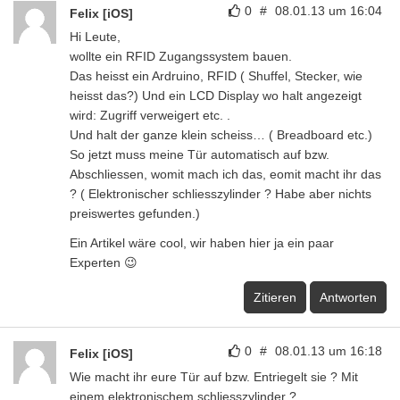
0
#
08.01.13 um 16:04
Felix [iOS]
Hi Leute,
wollte ein RFID Zugangssystem bauen.
Das heisst ein Ardruino, RFID ( Shuffel, Stecker, wie
heisst das?) Und ein LCD Display wo halt angezeigt
wird: Zugriff verweigert etc. .
Und halt der ganze klein scheiss… ( Breadboard etc.)
So jetzt muss meine Tür automatisch auf bzw.
Abschliessen, womit mach ich das, eomit macht ihr das
? ( Elektronischer schliesszylinder ? Habe aber nichts
preiswertes gefunden.)
Ein Artikel wäre cool, wir haben hier ja ein paar
Experten 😉
Zitieren
Antworten
0
#
08.01.13 um 16:18
Felix [iOS]
Wie macht ihr eure Tür auf bzw. Entriegelt sie ? Mit
einem elektronischem schliesszylinder ?