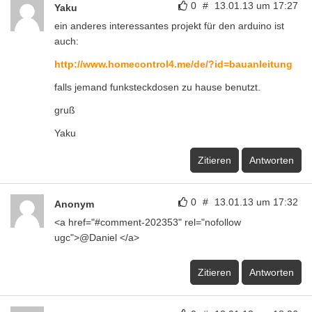
0
#
13.01.13 um 17:27
Yaku
ein anderes interessantes projekt für den arduino ist
auch:
http://www.homecontrol4.me/de/?id=bauanleitung
falls jemand funksteckdosen zu hause benutzt.
gruß
Yaku
Zitieren
Antworten
0
#
13.01.13 um 17:32
Anonym
<a href="#comment-202353" rel="nofollow
ugc">@Daniel </a>
Zitieren
Antworten