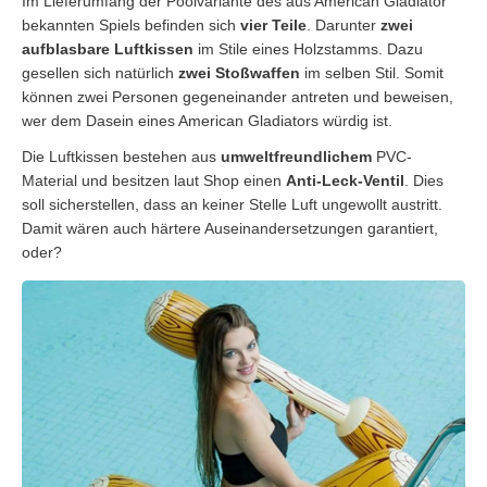
Im Lieferumfang der Poolvariante des aus American Gladiator
bekannten Spiels befinden sich
vier Teile
. Darunter
zwei
aufblasbare Luftkissen
im Stile eines Holzstamms. Dazu
gesellen sich natürlich
zwei Stoßwaffen
im selben Stil. Somit
können zwei Personen gegeneinander antreten und beweisen,
wer dem Dasein eines American Gladiators würdig ist.
Die Luftkissen bestehen aus
umweltfreundlichem
PVC-
Material und besitzen laut Shop einen
Anti-Leck-Ventil
. Dies
soll sicherstellen, dass an keiner Stelle Luft ungewollt austritt.
Damit wären auch härtere Auseinandersetzungen garantiert,
oder?