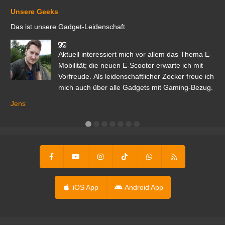
Unsere Geeks
Das ist unsere Gadget-Leidenschaft
den
Aktuell interessiert mich vor allem das Thema E-
r.
Mobilität; die neuen E-Scooter erwarte ich mit
Vorfreude. Als leidenschaftlicher Zocker freue ich
mich auch über alle Gadgets mit Gaming-Bezug.
Ma
ga
Jens
er
iOS App
Android App