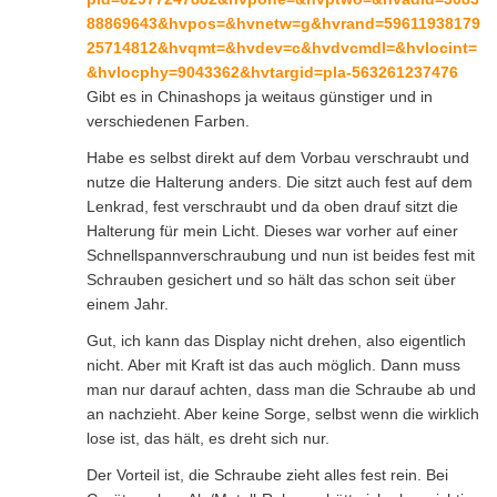
88869643&hvpos=&hvnetw=g&hvrand=59611938179
25714812&hvqmt=&hvdev=c&hvdvcmdl=&hvlocint=
&hvlocphy=9043362&hvtargid=pla-563261237476
Gibt es in Chinashops ja weitaus günstiger und in
verschiedenen Farben.
Habe es selbst direkt auf dem Vorbau verschraubt und
nutze die Halterung anders. Die sitzt auch fest auf dem
Lenkrad, fest verschraubt und da oben drauf sitzt die
Halterung für mein Licht. Dieses war vorher auf einer
Schnellspannverschraubung und nun ist beides fest mit
Schrauben gesichert und so hält das schon seit über
einem Jahr.
Gut, ich kann das Display nicht drehen, also eigentlich
nicht. Aber mit Kraft ist das auch möglich. Dann muss
man nur darauf achten, dass man die Schraube ab und
an nachzieht. Aber keine Sorge, selbst wenn die wirklich
lose ist, das hält, es dreht sich nur.
Der Vorteil ist, die Schraube zieht alles fest rein. Bei