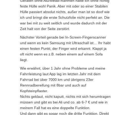
Geräten ohne Alu/Metall-Rahmen hätte ich ohne richtig
feste Hülle wohl Panik. Aber mit oder so einer Stabilen
Hülle passiert absolut nichts, außer man ist so doof wie
ich und bringt die erste Schutzfolie nicht perfekt an. Die
war bei mit zu weit seitlich und wurde dadurch mit der
Zeit halt von der Seite zerstört.
Nächster Vorteil gerade bei In-Screen-Fingerscanner
und wenn es kein Samsung mit Ultraschall ist… Ihr habt
einen festen Punkt, der Finger wird erkannt. Klappt ja
oft nicht wenn es z.B. neben einem auf einem Sofa
liegt.
Wie erwähnt, über 1 Jahr ohne Probleme und meine
Fahrrleistung laut App lag im letzten Jahr mit dem
Fahrrad bei über 7000 km und übrigens 23er
Rennradbereifung mit 8bar und auch auf
Kopfsteinpflaster.
Nichts geklaut, nicht kaputt, nichts mit sich herumtragen
müssen und gibt es bei Ali und co. ab 6-7 € und wie in
meinem Fall hat es eine doppelte Funktion.
Und dann gibt es sogar noch die dritte Funktion. Direkt