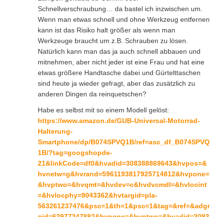
Schnellverschraubung… da bastel ich inzwischen um.
Wenn man etwas schnell und ohne Werkzeug entfernen
kann ist das Risiko halt größer als wenn man
Werkzeuge braucht um z.B. Schrauben zu lösen.
Natürlich kann man das ja auch schnell abbauen und
mitnehmen, aber nicht jeder ist eine Frau und hat eine
etwas größere Handtasche dabei und Gürtelttaschen
sind heute ja wieder gefragt, aber das zusätzlich zu
anderen Dingen da reinquetschen?
Habe es selbst mit so einem Modell gelöst:
https://www.amazon.de/GUB-Universal-Motorrad-
Halterung-
Smartphone/dp/B074SPVQ1B/ref=asc_df_B074SPVQ
1B/?tag=googshopde-
21&linkCode=df0&hvadid=308388869643&hvpos=&
hvnetw=g&hvrand=5961193817925714812&hvpone=
&hvptwo=&hvqmt=&hvdev=c&hvdvcmdl=&hvlocint
=&hvlocphy=9043362&hvtargid=pla-
563261237476&psc=1&th=1&psc=1&tag=&ref=&adgr
pid=62977247882&hvpone=&hvptwo=&hvadid=3083