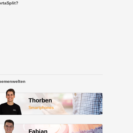
rtaSplit?
hemenwelten
Thorben
Smartphones
Fabian