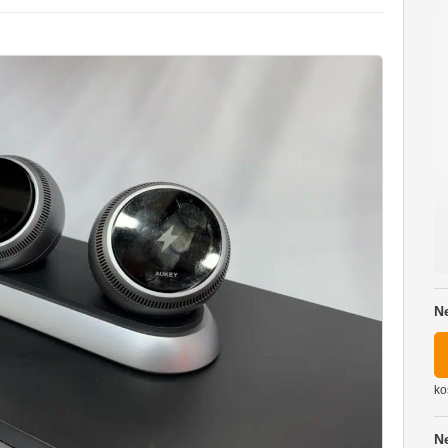
N
ko
N