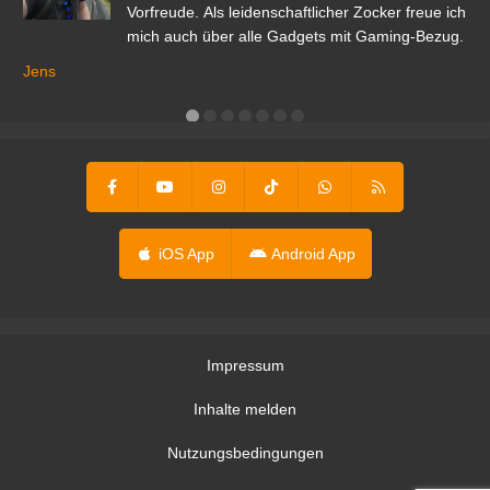
Vorfreude. Als leidenschaftlicher Zocker freue ich
mich auch über alle Gadgets mit Gaming-Bezug.
Ma
ga
Jens
er
iOS App
Android App
Impressum
Inhalte melden
Nutzungsbedingungen