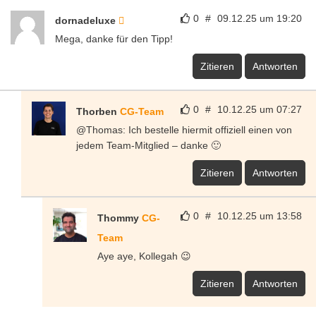
0
#
09.12.25 um 19:20
dornadeluxe
Mega, danke für den Tipp!
Zitieren
Antworten
0
#
10.12.25 um 07:27
Thorben
CG-Team
@Thomas: Ich bestelle hiermit offiziell einen von
jedem Team-Mitglied – danke 🙂
Zitieren
Antworten
0
#
10.12.25 um 13:58
Thommy
CG-
Team
Aye aye, Kollegah 😉
Zitieren
Antworten