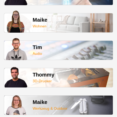
Maike
Wohnen
Tim
Audio
Thommy
3D-Drucker
Maike
Werkzeug & Outdoor