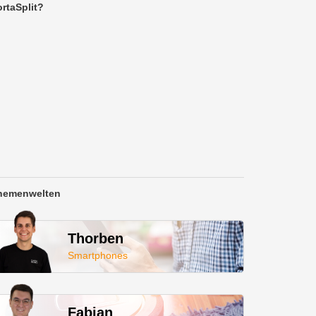
rtaSplit?
hemenwelten
Thorben
Smartphones
Fabian