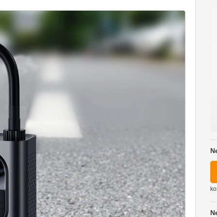
N
ko
N