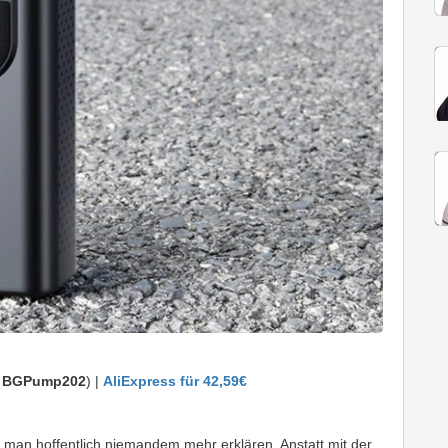
:
BGPump202
) |
AliExpress für 42,59€
 man hoffentlich niemandem mehr erklären. Anstatt mit der