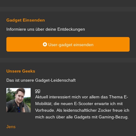
Gadget Einsenden
Informiere uns über deine Entdeckungen
User-gadget einsenden
Unsere Geeks
Das ist unsere Gadget-Leidenschaft
den
Aktuell interessiert mich vor allem das Thema E-
r.
Mobilität; die neuen E-Scooter erwarte ich mit
Vorfreude. Als leidenschaftlicher Zocker freue ich
mich auch über alle Gadgets mit Gaming-Bezug.
Ma
ga
Jens
er