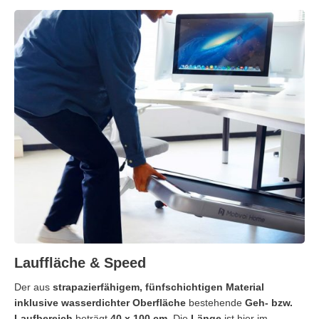
Lauffläche & Speed
Der aus
strapazierfähigem, fünfschichtigen Material
inklusive wasserdichter Oberfläche
bestehende
Geh- bzw.
Laufbereich
beträgt
40 x 100 cm.
Die
Länge
ist hier im