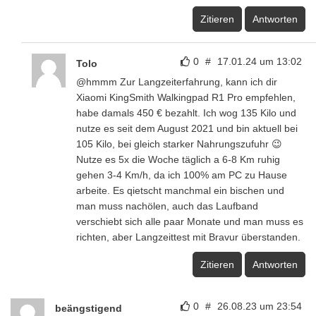
Zitieren
Antworten
0
#
17.01.24 um 13:02
Tolo
@hmmm Zur Langzeiterfahrung, kann ich dir
Xiaomi KingSmith Walkingpad R1 Pro empfehlen,
habe damals 450 € bezahlt. Ich wog 135 Kilo und
nutze es seit dem August 2021 und bin aktuell bei
105 Kilo, bei gleich starker Nahrungszufuhr 😉
Nutze es 5x die Woche täglich a 6-8 Km ruhig
gehen 3-4 Km/h, da ich 100% am PC zu Hause
arbeite. Es qietscht manchmal ein bischen und
man muss nachölen, auch das Laufband
verschiebt sich alle paar Monate und man muss es
richten, aber Langzeittest mit Bravur überstanden.
Zitieren
Antworten
0
#
26.08.23 um 23:54
beängstigend