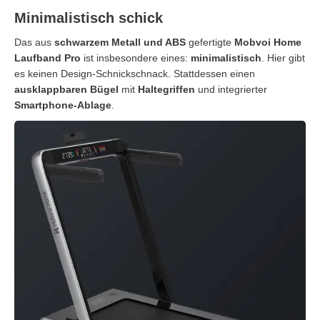
Minimalistisch schick
Das aus
schwarzem Metall und ABS
gefertigte
Mobvoi Home
Laufband Pro
ist insbesondere eines:
minimalistisch
. Hier gibt
es keinen Design-Schnickschnack. Stattdessen einen
ausklappbaren Bügel
mit
Haltegriffen
und integrierter
Smartphone-Ablage
.