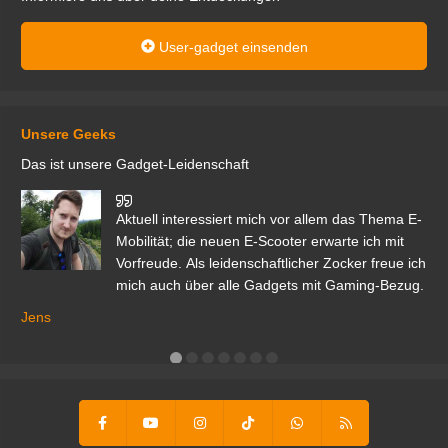
User-gadget einsenden
Unsere Geeks
Das ist unsere Gadget-Leidenschaft
den
Aktuell interessiert mich vor allem das Thema E-
r.
Mobilität; die neuen E-Scooter erwarte ich mit
Vorfreude. Als leidenschaftlicher Zocker freue ich
mich auch über alle Gadgets mit Gaming-Bezug.
Ma
ga
Jens
er