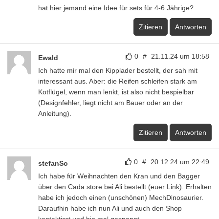
hat hier jemand eine Idee für sets für 4-6 Jährige?
Zitieren
Antworten
0
#
21.11.24 um 18:58
Ewald
Ich hatte mir mal den Kipplader bestellt, der sah mit
interessant aus. Aber: die Reifen schleifen stark am
Kotflügel, wenn man lenkt, ist also nicht bespielbar
(Designfehler, liegt nicht am Bauer oder an der
Anleitung).
Zitieren
Antworten
0
#
20.12.24 um 22:49
stefanSo
Ich habe für Weihnachten den Kran und den Bagger
über den Cada store bei Ali bestellt (euer Link). Erhalten
habe ich jedoch einen (unschönen) MechDinosaurier.
Daraufhin habe ich nun Ali und auch den Shop
kontaktiert und bin mal gespannt.