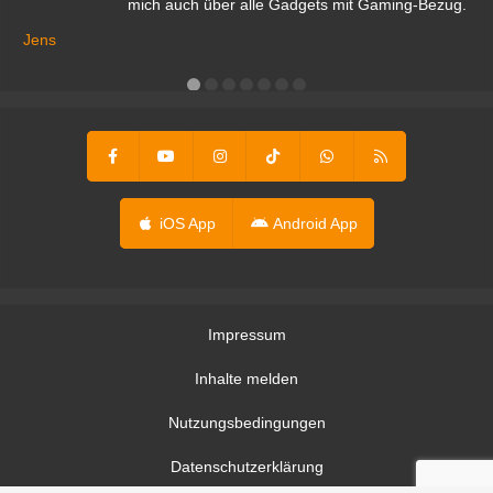
mich auch über alle Gadgets mit Gaming-Bezug.
Ma
ga
Jens
er
iOS App
Android App
Impressum
Inhalte melden
Nutzungsbedingungen
Datenschutzerklärung