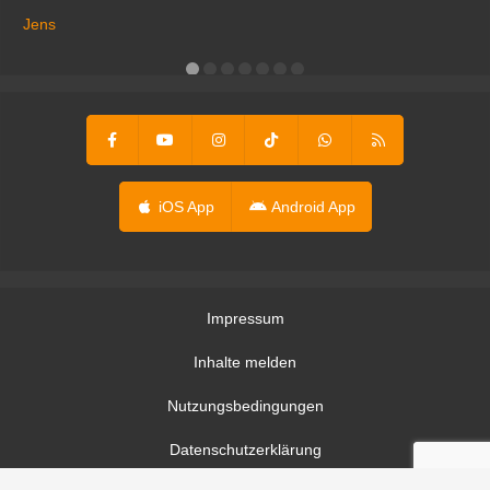
Ma
ga
Jens
er
iOS App
Android App
Impressum
Inhalte melden
Nutzungsbedingungen
Datenschutzerklärung