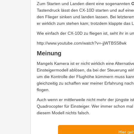
Zum Starten und Landen dient eine sogenannten
O
Tastendruck lässt den CX-10D starten und auf ei
den Flieger sinken und landen lassen. Bei letzterem
er wirklich zum stehen kam; trotzdem klappte das
Wie einfach der CX-10D zu fliegen ist, seht ihr in
http://www.youtube.com/watch?v=-jjWTBSS8wk
Meinung
Mangels Kamera ist er nicht wirklich eine Alternat
Einsteigermodell ablösen, da bei der Steuerung wi
um die Kontrolle der Flughöhe kümmern muss kann
gleichzeitig zu schaffen war meiner Erfahrung nac
flogen.
Auch wenn er mittlerweile nicht mehr der jüngste i
Quadrocopter für Einsteiger. Wer immer schon mal 
diesem Modell nichts falsch.
Hier ge