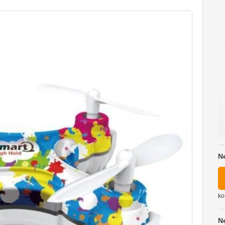
N
ko
N