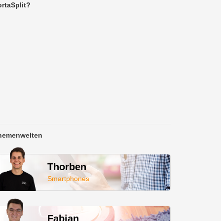
rtaSplit?
hemenwelten
Thorben
Smartphones
Fabian