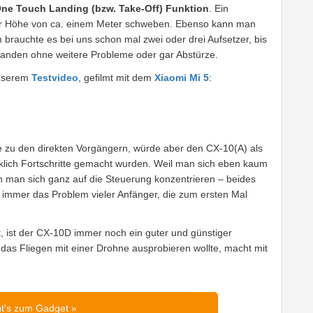
ne Touch Landing (bzw. Take-Off) Funktion
. Ein
ner Höhe von ca. einem Meter schweben. Ebenso kann man
 brauchte es bei uns schon mal zwei oder drei Aufsetzer, bis
 Landen ohne weitere Probleme oder gar Abstürze.
 unserem
Testvideo
, gefilmt mit dem
Xiaomi Mi 5
:
ive zu den direkten Vorgängern, würde aber den CX-10(A) als
rklich Fortschritte gemacht wurden. Weil man sich eben kaum
 man sich ganz auf die Steuerung konzentrieren – beides
h immer das Problem vieler Anfänger, die zum ersten Mal
st, ist der CX-10D immer noch ein guter und günstiger
das Fliegen mit einer Drohne ausprobieren wollte, macht mit
ht's zum Gadget