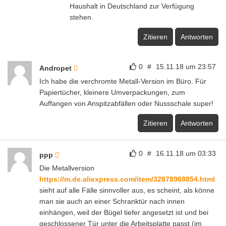
Haushalt in Deutschland zur Verfügung
stehen.
Zitieren
Antworten
0
#
15.11.18 um 23:57
Andropet
Ich habe die verchromte Metall-Version im Büro. Für
Papiertücher, kleinere Umverpackungen, zum
Auffangen von Anspitzabfällen oder Nussschale super!
Zitieren
Antworten
0
#
16.11.18 um 03:33
ppp
Die Metallversion
https://m.de.aliexpress.com/item/32878968854.html
sieht auf alle Fälle sinnvoller aus, es scheint, als könne
man sie auch an einer Schranktür nach innen
einhängen, weil der Bügel tiefer angesetzt ist und bei
geschlossener Tür unter die Arbeitsplatte passt (im