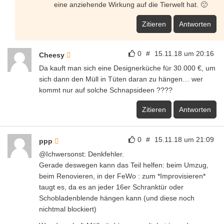
eine anziehende Wirkung auf die Tierwelt hat. 🙂
Zitieren
Antworten
0
#
15.11.18 um 20:16
Cheesy
Da kauft man sich eine Designerküche für 30.000 €, um
sich dann den Müll in Tüten daran zu hängen… wer
kommt nur auf solche Schnapsideen ????
Zitieren
Antworten
0
#
15.11.18 um 21:09
ppp
@Ichwersonst: Denkfehler.
Gerade deswegen kann das Teil helfen: beim Umzug,
beim Renovieren, in der FeWo : zum *Improvisieren*
taugt es, da es an jeder 16er Schranktür oder
Schobladenblende hängen kann (und diese noch
nichtmal blockiert)