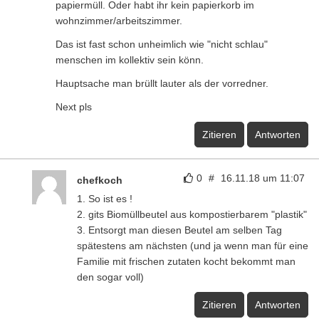
papiermüll. Oder habt ihr kein papierkorb im
wohnzimmer/arbeitszimmer.
Das ist fast schon unheimlich wie "nicht schlau"
menschen im kollektiv sein könn.
Hauptsache man brüllt lauter als der vorredner.
Next pls
Zitieren
Antworten
0
#
16.11.18 um 11:07
chefkoch
1. So ist es !
2. gits Biomüllbeutel aus kompostierbarem "plastik"
3. Entsorgt man diesen Beutel am selben Tag
spätestens am nächsten (und ja wenn man für eine
Familie mit frischen zutaten kocht bekommt man
den sogar voll)
Zitieren
Antworten