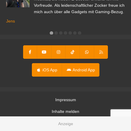
Vorfreude. Als leidenschaftlicher Zocker freue ich
mich auch über alle Gadgets mit Gaming-Bezug.
Ma
ga
Jens
er
iOS App
Android App
Impressum
Inhalte melden
Nutzungsbedingungen