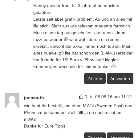
Handy meiner frau. Ist 3 jahre ohne mucken
gelaufen.
Letzte zeit aber grafik problem. Ab und an alles mit
lila stich. Sieht aus wie telekom magenta farbstich.
Muss einen tag ausgeschaltet "ausruhen" dann
fuzzt es wieder 🤭 wird wohl durch ein redmi
ersetzt.. obwohl der akku immer noch top ist. Mein
altes huawei p9 lite hat schon den 3. Akku (erst der
baufremde für 15! Euro v. Ebay läuft klaglos.
Fummeliges wechseln für feinmotoriker 🥺
Zitieren
Antworten
0
#
08.08.16 um 11:12
joemouth
wie habt Ihr bestellt, um ohne MWst (Sweden Post) das
Phone zu bekommen. Zoll fällt ja eh noch nicht an
m.W.n.
Danke für Eure Tipps!