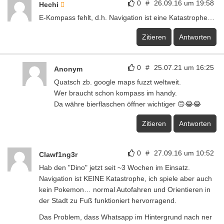
0
#
26.09.16 um 19:58
Hechi
E-Kompass fehlt, d.h. Navigation ist eine Katastrophe…
Zitieren
Antworten
0
#
25.07.21 um 16:25
Anonym
Quatsch zb. google maps fuzzt weltweit.
Wer braucht schon kompass im handy.
Da währe bierflaschen öffner wichtiger 🙃😂😂
Zitieren
Antworten
0
#
27.09.16 um 10:52
Clawf1ng3r
Hab den "Dino" jetzt seit ~3 Wochen im Einsatz.
Navigation ist KEINE Katastrophe, ich spiele aber auch
kein Pokemon… normal Autofahren und Orientieren in
der Stadt zu Fuß funktioniert hervorragend.
Das Problem, dass Whatsapp im Hintergrund nach ner