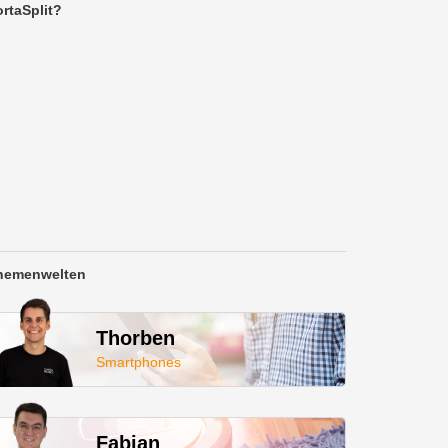
rtaSplit?
hemenwelten
Thorben
Smartphones
Fabian