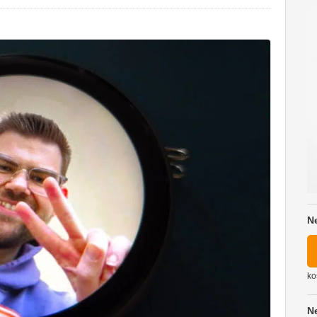
N
ko
N