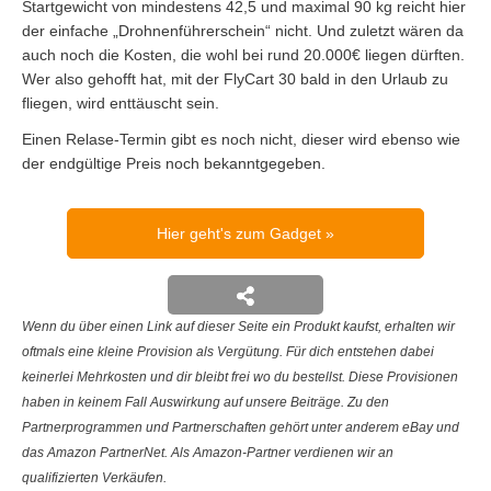
Startgewicht von mindestens 42,5 und maximal 90 kg reicht hier
der einfache „Drohnenführerschein“ nicht. Und zuletzt wären da
auch noch die Kosten, die wohl bei rund 20.000€ liegen dürften.
Wer also gehofft hat, mit der FlyCart 30 bald in den Urlaub zu
fliegen, wird enttäuscht sein.
Einen Relase-Termin gibt es noch nicht, dieser wird ebenso wie
der endgültige Preis noch bekanntgegeben.
Hier geht's zum Gadget
Wenn du über einen Link auf dieser Seite ein Produkt kaufst, erhalten wir
oftmals eine kleine Provision als Vergütung. Für dich entstehen dabei
keinerlei Mehrkosten und dir bleibt frei wo du bestellst. Diese Provisionen
haben in keinem Fall Auswirkung auf unsere Beiträge. Zu den
Partnerprogrammen und Partnerschaften gehört unter anderem eBay und
das Amazon PartnerNet. Als Amazon-Partner verdienen wir an
qualifizierten Verkäufen.