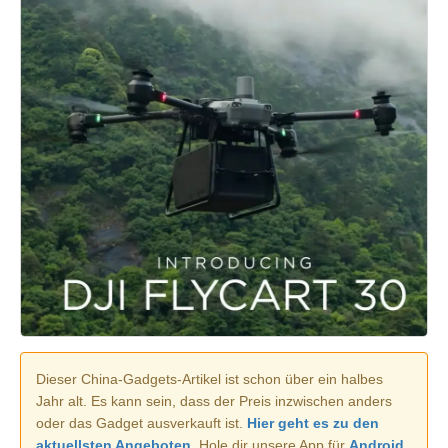
Dieser China-Gadgets-Artikel ist schon über ein halbes
Jahr alt. Es kann sein, dass der Preis inzwischen anders
oder das Gadget ausverkauft ist.
Hier geht es zu den
aktuellsten Angeboten.
Hole dir unsere App für
Android