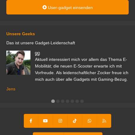
User-gadget einsenden
Unsere Geeks
Das ist unsere Gadget-Leidenschaft
den
Aktuell interessiert mich vor allem das Thema E-
r.
Mobilität; die neuen E-Scooter erwarte ich mit
Vorfreude. Als leidenschaftlicher Zocker freue ich
mich auch über alle Gadgets mit Gaming-Bezug.
Ma
ga
Jens
er