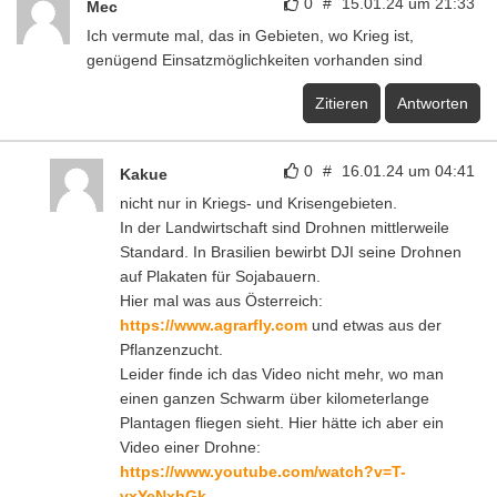
0
#
15.01.24 um 21:33
Mec
Ich vermute mal, das in Gebieten, wo Krieg ist,
genügend Einsatzmöglichkeiten vorhanden sind
Zitieren
Antworten
0
#
16.01.24 um 04:41
Kakue
nicht nur in Kriegs- und Krisengebieten.
In der Landwirtschaft sind Drohnen mittlerweile
Standard. In Brasilien bewirbt DJI seine Drohnen
auf Plakaten für Sojabauern.
Hier mal was aus Österreich:
https://www.agrarfly.com
und etwas aus der
Pflanzenzucht.
Leider finde ich das Video nicht mehr, wo man
einen ganzen Schwarm über kilometerlange
Plantagen fliegen sieht. Hier hätte ich aber ein
Video einer Drohne:
https://www.youtube.com/watch?v=T-
vxYeNxhGk