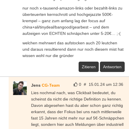
nur noch x-tausend-amazon-links oder bezahlt-links zu
überteuerten kernschrott und hochgejazzte 500€-
krempel – ganz zum anfang lag der focus auf
china+ali/tinydeal/bangood/gearbest – und dem
aufzeigen von ECHTEN schnäpchen unter 5-20€… ;-(
welchen mehrwert das aufstocken auch 20 leutchen
und daraus resultierend dann nur noch diesem mist hat
wissen wohl nur die gründer
Zitieren
Antworten
0
#
15.01.24 um 12:36
Jens
CG-Team
Lies nochmal nach, was Clickbait bedeutet, du
scheinst da nicht die richtige Definition zu kennen.
Davon abgesehen hast du aber schon ganz richtig
erkannt, dass der Fokus bei uns nach mittlerweile
fast 15 Jahren nicht mehr nur auf 5€-Schnäppchen
liegt, sondern hier auch Meldungen über industriell