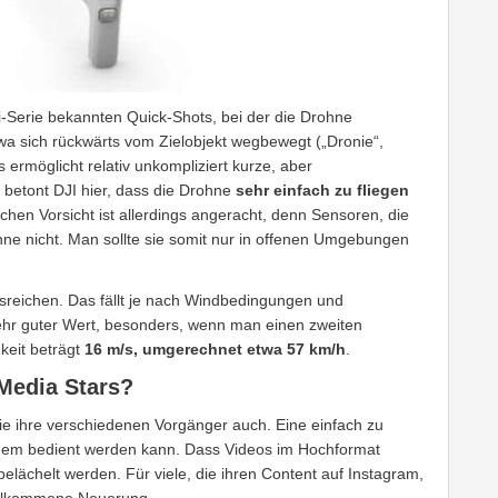
-Serie bekannten Quick-Shots, bei der die Drohne
wa sich rückwärts vom Zielobjekt wegbewegt („Dronie“,
 ermöglicht relativ unkompliziert kurze, aber
betont DJI hier, dass die Drohne
sehr einfach zu fliegen
schen Vorsicht ist allerdings angeracht, denn Sensoren, die
ohne nicht. Man sollte sie somit nur in offenen Umgebungen
reichen. Das fällt je nach Windbedingungen und
sehr guter Wert, besonders, wenn man einen zweiten
keit beträgt
16 m/s, umgerechnet etwa 57 km/h
.
Media Stars?
wie ihre verschiedenen Vorgänger auch. Eine einfach zu
edem bedient werden kann. Dass Videos im Hochformat
chelt werden. Für viele, die ihren Content auf Instagram,
willkommene Neuerung.