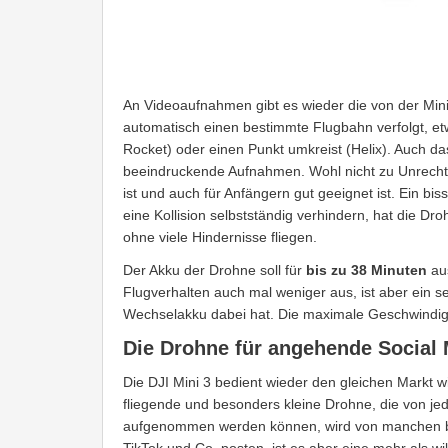
An Videoaufnahmen gibt es wieder die von der Mini
automatisch einen bestimmte Flugbahn verfolgt, et
Rocket) oder einen Punkt umkreist (Helix). Auch das
beeindruckende Aufnahmen. Wohl nicht zu Unrecht 
ist und auch für Anfängern gut geeignet ist. Ein bis
eine Kollision selbstständig verhindern, hat die Dr
ohne viele Hindernisse fliegen.
Der Akku der Drohne soll für
bis zu 38 Minuten
aus
Flugverhalten auch mal weniger aus, ist aber ein 
Wechselakku dabei hat. Die maximale Geschwindig
Die Drohne für angehende Social 
Die DJI Mini 3 bedient wieder den gleichen Markt 
fliegende und besonders kleine Drohne, die von j
aufgenommen werden können, wird von manchen belä
TikTok und Co. posten, ist es aber eine mehr als 