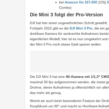
bei
Amazon für 227,05€
(C0)|
D
Combo)
Die Mini 3 folgt der Pro-Version
DJI hat hier einen ungewöhnlichen Schritt gewählt, d
Frühjahr 2022 gibt es die
DJI Mini 3 Pro
, die ein 
drehbare Kamera für senkrechte Aufnahmen besitzt
eigentlichen Modell; hier ist es nun umgekehrt und 
der Mini 3 Pro noch etwas Geld sparen wollen.
Die DJI Mini 3 hat eine
4K-Kamera mit 1/1,3″ CM
maximal 30 fps aufgenommen werden, die meist gewü
Drohne, deren Aufnahmen ja offensichtlich vor all
das mehr als genug.
Womit wir auch beim besonderen Feature der Droh
Knopfdruck um 90° und macht so Hochkant-Aufnah