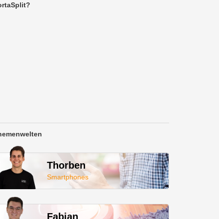
rtaSplit?
hemenwelten
Thorben
Smartphones
Fabian