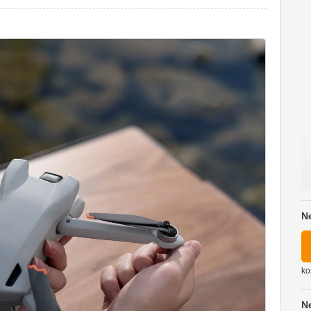
N
ko
N