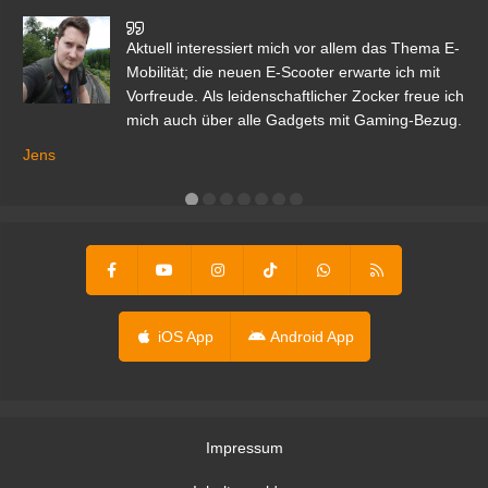
den
Aktuell interessiert mich vor allem das Thema E-
r.
Mobilität; die neuen E-Scooter erwarte ich mit
Vorfreude. Als leidenschaftlicher Zocker freue ich
mich auch über alle Gadgets mit Gaming-Bezug.
Ma
ga
Jens
er
iOS App
Android App
Impressum