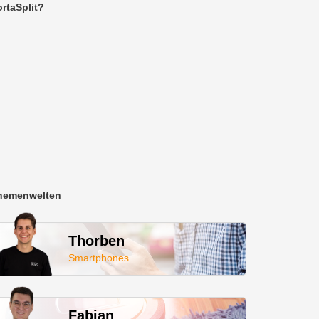
rtaSplit?
hemenwelten
Thorben
Smartphones
Fabian