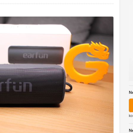
N
ko
N