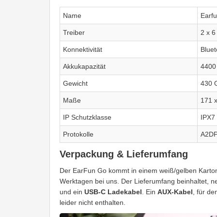
Name
Earf
Treiber
2 x 6
Konnektivität
Bluet
Akkukapazität
4400
Gewicht
430 
Maße
171 
IP Schutzklasse
IPX7
Protokolle
A2DP
Verpackung & Lieferumfang
Der EarFun Go kommt in einem weiß/gelben Karton
Werktagen bei uns. Der Lieferumfang beinhaltet, 
und ein
USB-C Ladekabel
. Ein
AUX-Kabel
, für d
leider nicht enthalten.