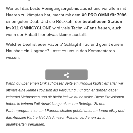
Wer auf das beste Reinigungsergebnis aus ist und vor allem mit
Haaren zu kämpfen hat, macht mit dem
X9 PRO OMNI für 799€
einen guten Deal. Und die Rückkehr der
beutellosen Station
im X11 OMNICYCLONE
wird viele Technik-Fans freuen, auch
wenn der Rabatt hier etwas kleiner ausfällt.
Welcher Deal ist euer Favorit? Schlagt ihr zu und gönnt eurem
Haushalt ein Upgrade? Lasst es uns in den Kommentaren
wissen.
Wenn du über einen Link auf dieser Seite ein Produkt kaufst, erhalten wir
oftmals eine kleine Provision als Vergütung. Für dich entstehen dabei
keinerlei Mehrkosten und dir bleibt frei wo du bestellst. Diese Provisionen
haben in keinem Fall Auswirkung auf unsere Beiträge. Zu den
Partnerprogrammen und Partnerschaften gehört unter anderem eBay und
das Amazon PartnerNet. Als Amazon-Partner verdienen wir an
qualifizierten Verkäufen.