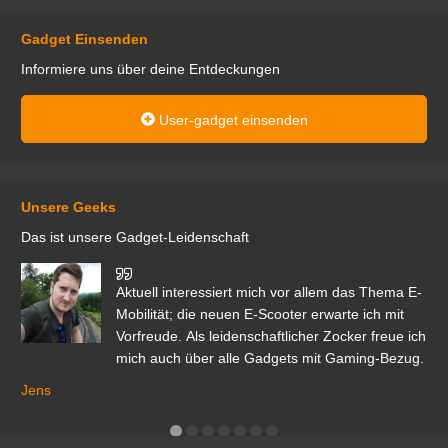
Gadget Einsenden
Informiere uns über deine Entdeckungen
User-gadget einsenden
Unsere Geeks
Das ist unsere Gadget-Leidenschaft
den
Aktuell interessiert mich vor allem das Thema E-
r.
Mobilität; die neuen E-Scooter erwarte ich mit
Vorfreude. Als leidenschaftlicher Zocker freue ich
mich auch über alle Gadgets mit Gaming-Bezug.
Ma
ga
Jens
er