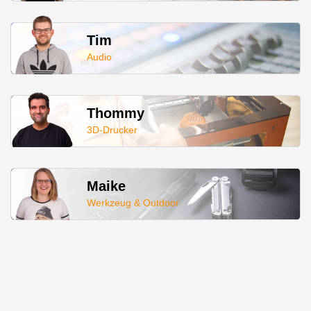
Tim
Audio
Thommy
3D-Drucker
Maike
Werkzeug & Outdoor