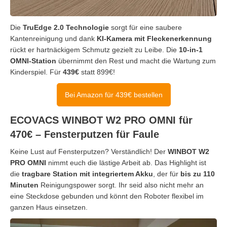
Die
TruEdge 2.0 Technologie
sorgt für eine saubere
Kantenreinigung und dank
KI-Kamera mit Fleckenerkennung
rückt er hartnäckigem Schmutz gezielt zu Leibe. Die
10-in-1
OMNI-Station
übernimmt den Rest und macht die Wartung zum
Kinderspiel. Für
439€
statt 899€!
Bei Amazon für 439€ bestellen
ECOVACS WINBOT W2 PRO OMNI für
470€ – Fensterputzen für Faule
Keine Lust auf Fensterputzen? Verständlich! Der
WINBOT W2
PRO OMNI
nimmt euch die lästige Arbeit ab. Das Highlight ist
die
tragbare Station mit integriertem Akku
, der für
bis zu 110
Minuten
Reinigungspower sorgt. Ihr seid also nicht mehr an
eine Steckdose gebunden und könnt den Roboter flexibel im
ganzen Haus einsetzen.