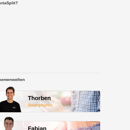
rtaSplit?
hemenwelten
Thorben
Smartphones
Fabian