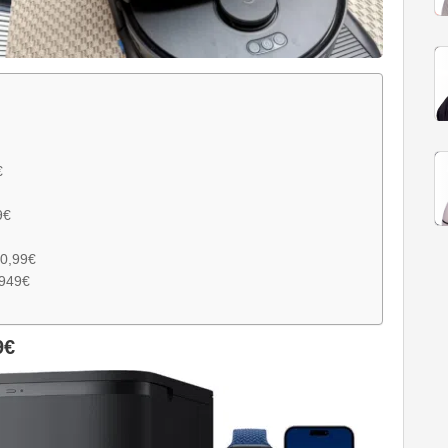
€
9€
0,99€
949€
9€