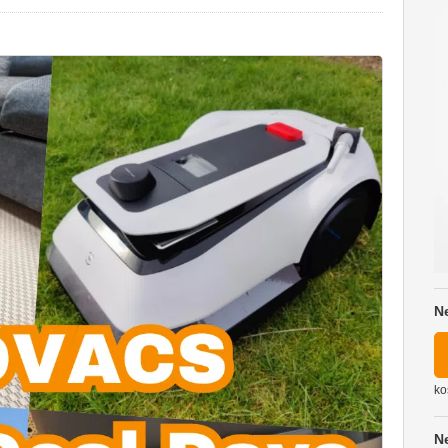
N
ko
N