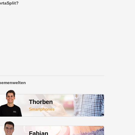
rtaSplit?
hemenwelten
Thorben
Smartphones
Fabian