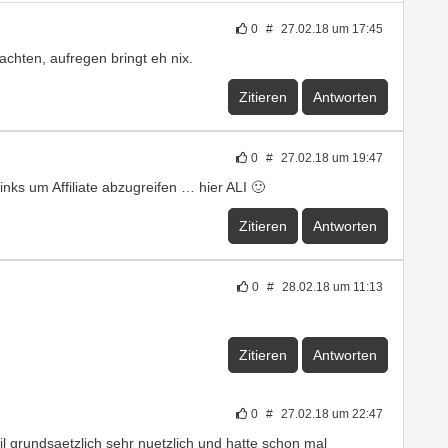
0
#
27.02.18 um 17:45
chten, aufregen bringt eh nix.
Zitieren
Antworten
0
#
27.02.18 um 19:47
ks um Affiliate abzugreifen … hier ALI 🙂
Zitieren
Antworten
0
#
28.02.18 um 11:13
Zitieren
Antworten
0
#
27.02.18 um 22:47
eil grundsaetzlich sehr nuetzlich und hatte schon mal