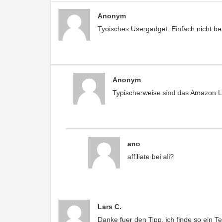
Anonym
Tyoisches Usergadget. Einfach nicht bea
Anonym
Typischerweise sind das Amazon Lin
ano
affiliate bei ali?
Lars C.
Danke fuer den Tipp, ich finde so ein T