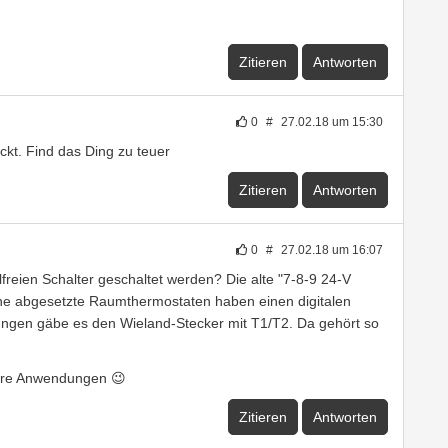
Zitieren
Antworten
0
#
27.02.18 um 15:30
kt. Find das Ding zu teuer
Zitieren
Antworten
0
#
27.02.18 um 16:07
lfreien Schalter geschaltet werden? Die alte "7-8-9 24-V
rne abgesetzte Raumthermostaten haben einen digitalen
ungen gäbe es den Wieland-Stecker mit T1/T2. Da gehört so
ere Anwendungen 😉
Zitieren
Antworten