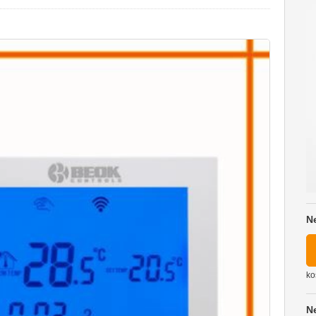
N
ko
N