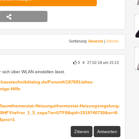
Sortierung:
Neueste
|
Älteste
0
#
27.02.18 um 15:13
 sich über WLAN einstellen lässt.
.haustechnikdialog.de/Forum/t/187691/altes-
ige-Hilfe
aumthermostat-Heizungsthermostat-Heizungsregelung-
HFY/ref=sr_1_3_sspa?ie=UTF8&qid=1519740730&sr=8-
&psc=1
Zitieren
Antworten