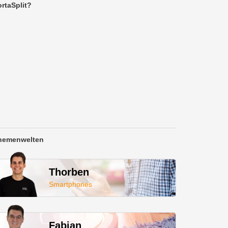
rtaSplit?
hemenwelten
Thorben
Smartphones
Fabian