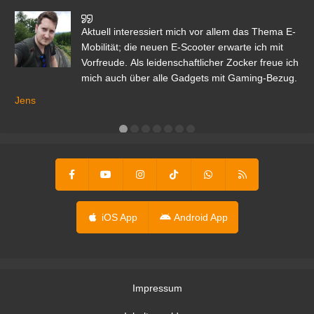
den
Aktuell interessiert mich vor allem das Thema E-
r.
Mobilität; die neuen E-Scooter erwarte ich mit
Vorfreude. Als leidenschaftlicher Zocker freue ich
mich auch über alle Gadgets mit Gaming-Bezug.
Ma
ga
Jens
er
iOS App
Android App
Impressum