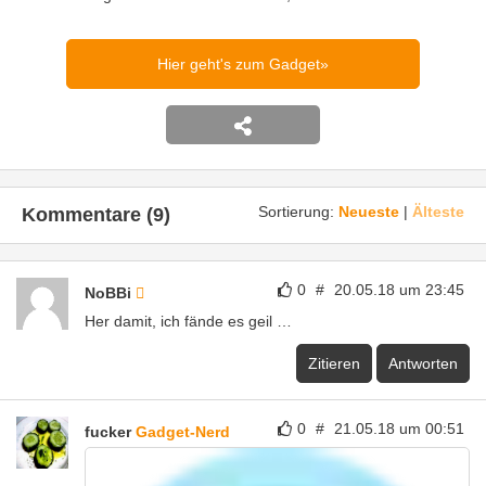
Hier geht's zum Gadget
Sortierung:
Neueste
|
Älteste
Kommentare (9)
0
#
20.05.18 um 23:45
NoBBi
Her damit, ich fände es geil …
Zitieren
Antworten
0
#
21.05.18 um 00:51
fucker
Gadget-Nerd