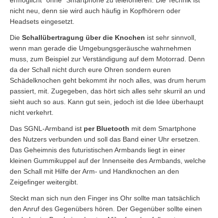
ermöglicht “ohne“ Smartphone zu telefonieren. Die Technik ist
nicht neu, denn sie wird auch häufig in Kopfhörern oder
Headsets eingesetzt.
Die
Schallübertragung über die Knochen
ist sehr sinnvoll,
wenn man gerade die Umgebungsgeräusche wahrnehmen
muss, zum Beispiel zur Verständigung auf dem Motorrad. Denn
da der Schall nicht durch eure Ohren sondern euren
Schädelknochen geht bekommt ihr noch alles, was drum herum
passiert, mit. Zugegeben, das hört sich alles sehr skurril an und
sieht auch so aus. Kann gut sein, jedoch ist die Idee überhaupt
nicht verkehrt.
Das SGNL-Armband ist
per Bluetooth
mit dem Smartphone
des Nutzers verbunden und soll das Band einer Uhr ersetzen.
Das Geheimnis des futuristischen Armbands liegt in einer
kleinen Gummikuppel auf der Innenseite des Armbands, welche
den Schall mit Hilfe der Arm- und Handknochen an den
Zeigefinger weitergibt.
Steckt man sich nun den Finger ins Ohr sollte man tatsächlich
den Anruf des Gegenübers hören. Der Gegenüber sollte einen