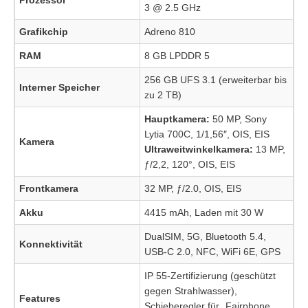
Prozessor
3 @ 2.5 GHz
Grafikchip
Adreno 810
RAM
8 GB LPDDR 5
256 GB UFS 3.1 (erweiterbar bis
Interner Speicher
zu 2 TB)
Hauptkamera:
50 MP, Sony
Lytia 700C, 1/1,56″, OIS, EIS
Kamera
Ultraweitwinkelkamera:
13 MP,
ƒ/2,2, 120°, OIS, EIS
Frontkamera
32 MP, ƒ/2.0, OIS, EIS
Akku
4415 mAh, Laden mit 30 W
DualSIM, 5G, Bluetooth 5.4,
Konnektivität
USB-C 2.0, NFC, WiFi 6E, GPS
IP 55-Zertifizierung (geschützt
gegen Strahlwasser),
Features
Schieberegler für „Fairphone