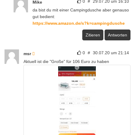
0
#
29.07.20 um 16:10
Mike
da bist du mit einer Campingdusche aber genauso
gut bedient:
https://www.amazon.de/s?k=campingdusche
Zitieren
Antworten
0
#
30.07.20 um 21:14
msr
Aktuell ist die "Große" für 106 Euro zu haben