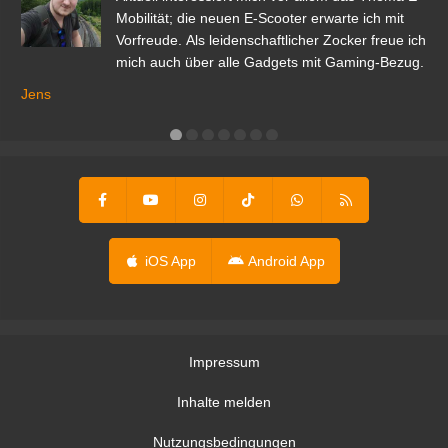
r.
Mobilität; die neuen E-Scooter erwarte ich mit
Vorfreude. Als leidenschaftlicher Zocker freue ich
mich auch über alle Gadgets mit Gaming-Bezug.
Ma
ga
Jens
er
iOS App
Android App
Impressum
Inhalte melden
Nutzungsbedingungen