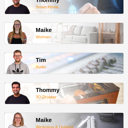
Smart Home
Maike
Wohnen
Tim
Audio
Thommy
3D-Drucker
Maike
Werkzeug & Outdoor