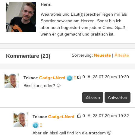
Henri
Wearables und Laut(!)sprecher liegen mir als
Sportler sowieso am Herzen. Sonst bin ich
aber auch begeistert von jedem China-Spaß,
wenn er gut gemacht und praktisch ist.
Sortierung:
Neueste
|
Älteste
Kommentare (23)
0
#
28.07.20 um 19:30
Tekace
Gadget-Nerd
Bissl kurz, oder? 😉
Zitieren
Antworten
0
#
28.07.20 um 19:32
Tekace
Gadget-Nerd
Aber ein bissl geil find ich die trotzdem 🙂