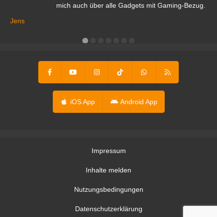
mich auch über alle Gadgets mit Gaming-Bezug.
Ma
ga
Jens
er
iOS App
Android App
Impressum
Inhalte melden
Nutzungsbedingungen
Datenschutzerklärung