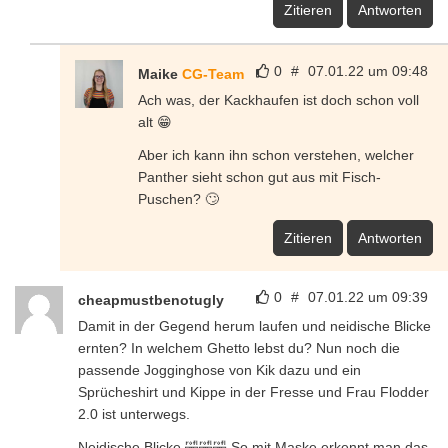
Zitieren
Antworten
0
#
07.01.22 um 09:48
Maike
CG-Team
Ach was, der Kackhaufen ist doch schon voll
alt 😁
Aber ich kann ihn schon verstehen, welcher
Panther sieht schon gut aus mit Fisch-
Puschen? 🙄
Zitieren
Antworten
0
#
07.01.22 um 09:39
cheapmustbenotugly
Damit in der Gegend herum laufen und neidische Blicke
ernten? In welchem Ghetto lebst du? Nun noch die
passende Jogginghose von Kik dazu und ein
Sprücheshirt und Kippe in der Fresse und Frau Flodder
2.0 ist unterwegs.
Neidische Blicke 🤣🤣🤣 So mit Maske erkennt man das