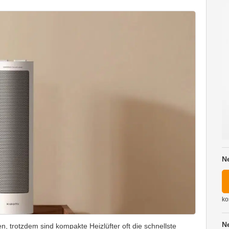
N
ko
N
, trotzdem sind kompakte Heizlüfter oft die schnellste