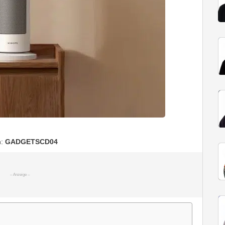
n:
GADGETSCD04