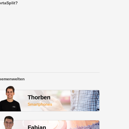
rtaSplit?
hemenwelten
Thorben
Smartphones
Fabian