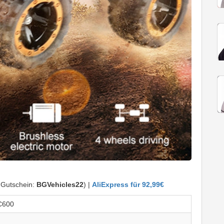
 Gutschein:
BGVehicles22
) |
AliExpress für 92,99€
C600