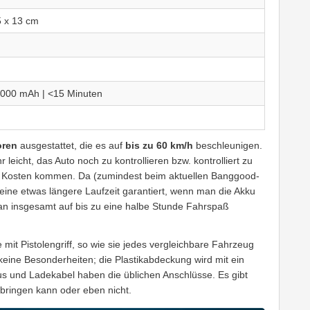
5 x 13 cm
1.000 mAh | <15 Minuten
oren
ausgestattet, die es auf
bis zu 60 km/h
beschleunigen.
r leicht, das Auto noch zu kontrollieren bzw. kontrolliert zu
hre Kosten kommen. Da (zumindest beim aktuellen Banggood-
 eine etwas längere Laufzeit garantiert, wenn man die Akku
an insgesamt auf bis zu eine halbe Stunde Fahrspaß
mit Pistolengriff, so wie sie jedes vergleichbare Fahrzeug
 keine Besonderheiten; die Plastikabdeckung wird mit ein
s und Ladekabel haben die üblichen Anschlüsse. Es gibt
bringen kann oder eben nicht.