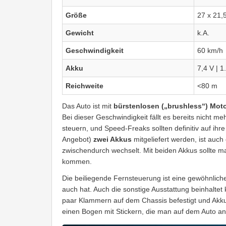
Größe
27 x 21,
Gewicht
k.A.
Geschwindigkeit
60 km/h
Akku
7,4 V | 
Reichweite
<80 m
Das Auto ist mit
bürstenlosen („brushless“) Mot
Bei dieser Geschwindigkeit fällt es bereits nicht meh
steuern, und Speed-Freaks sollten definitiv auf i
Angebot)
zwei Akkus
mitgeliefert werden, ist auch
zwischendurch wechselt. Mit beiden Akkus sollte m
kommen.
Die beiliegende Fernsteuerung ist eine gewöhnliche 
auch hat. Auch die sonstige Ausstattung beinhaltet
paar Klammern auf dem Chassis befestigt und Akku
einen Bogen mit Stickern, die man auf dem Auto an