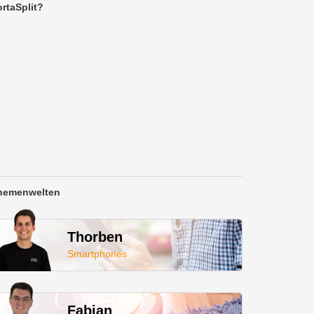
rtaSplit?
hemenwelten
Thorben
Smartphones
Fabian