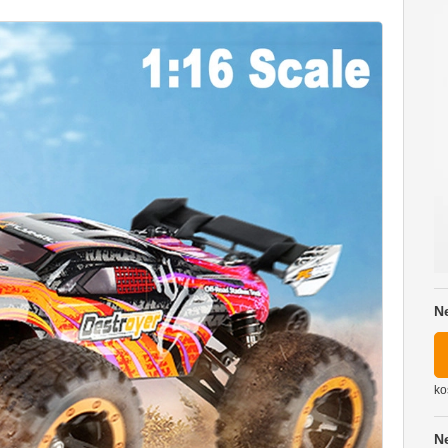
N
ko
N