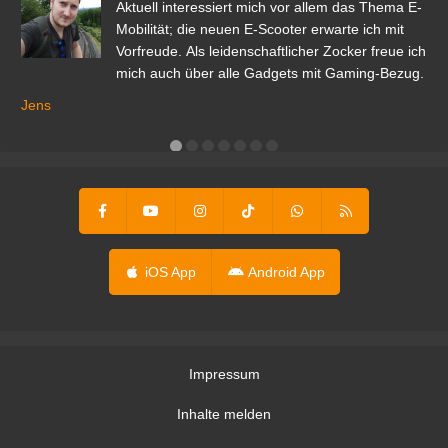
den
Aktuell interessiert mich vor allem das Thema E-
r.
Mobilität; die neuen E-Scooter erwarte ich mit
Vorfreude. Als leidenschaftlicher Zocker freue ich
mich auch über alle Gadgets mit Gaming-Bezug.
Ma
ga
Jens
er
iOS App
Android App
Impressum
Inhalte melden