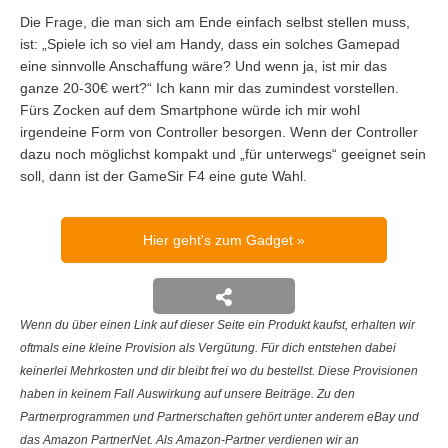
Die Frage, die man sich am Ende einfach selbst stellen muss,
ist: „Spiele ich so viel am Handy, dass ein solches Gamepad
eine sinnvolle Anschaffung wäre? Und wenn ja, ist mir das
ganze 20-30€ wert?“ Ich kann mir das zumindest vorstellen.
Fürs Zocken auf dem Smartphone würde ich mir wohl
irgendeine Form von Controller besorgen. Wenn der Controller
dazu noch möglichst kompakt und „für unterwegs“ geeignet sein
soll, dann ist der GameSir F4 eine gute Wahl.
Hier geht's zum Gadget
Wenn du über einen Link auf dieser Seite ein Produkt kaufst, erhalten wir
oftmals eine kleine Provision als Vergütung. Für dich entstehen dabei
keinerlei Mehrkosten und dir bleibt frei wo du bestellst. Diese Provisionen
haben in keinem Fall Auswirkung auf unsere Beiträge. Zu den
Partnerprogrammen und Partnerschaften gehört unter anderem eBay und
das Amazon PartnerNet. Als Amazon-Partner verdienen wir an