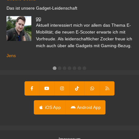
Das ist unsere Gadget-Leidenschaft
den
Aktuell interessiert mich vor allem das Thema E-
r.
Mobilität; die neuen E-Scooter erwarte ich mit
Vorfreude. Als leidenschaftlicher Zocker freue ich
mich auch über alle Gadgets mit Gaming-Bezug.
Ma
ga
Jens
er
iOS App
Android App
Impressum