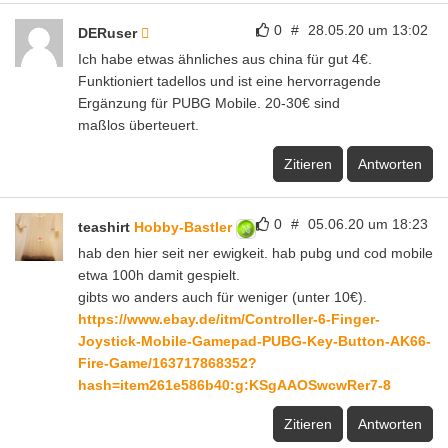
0
#
28.05.20 um 13:02
DERuser
Ich habe etwas ähnliches aus china für gut 4€.
Funktioniert tadellos und ist eine hervorragende
Ergänzung für PUBG Mobile. 20-30€ sind
maßlos überteuert.
Zitieren
Antworten
0
#
05.06.20 um 18:23
teashirt
Hobby-Bastler
hab den hier seit ner ewigkeit. hab pubg und cod mobile
etwa 100h damit gespielt.
gibts wo anders auch für weniger (unter 10€).
https://www.ebay.de/itm/Controller-6-Finger-
Joystick-Mobile-Gamepad-PUBG-Key-Button-AK66-
Fire-Game/163717868352?
hash=item261e586b40:g:KSgAAOSwcwRer7-8
Zitieren
Antworten