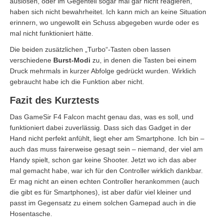
auslösen, oder im Gegenteil sogar mal gar nicht reagieren,
haben sich nicht bewahrheitet. Ich kann mich an keine Situation
erinnern, wo ungewollt ein Schuss abgegeben wurde oder es
mal nicht funktioniert hätte.
Die beiden zusätzlichen „Turbo“-Tasten oben lassen
verschiedene
Burst-Modi
zu, in denen die Tasten bei einem
Druck mehrmals in kurzer Abfolge gedrückt wurden. Wirklich
gebraucht habe ich die Funktion aber nicht.
Fazit des Kurztests
Das GameSir F4 Falcon macht genau das, was es soll, und
funktioniert dabei zuverlässig. Dass sich das Gadget in der
Hand nicht perfekt anfühlt, liegt eher am Smartphone. Ich bin –
auch das muss fairerweise gesagt sein – niemand, der viel am
Handy spielt, schon gar keine Shooter. Jetzt wo ich das aber
mal gemacht habe, war ich für den Controller wirklich dankbar.
Er mag nicht an einen echten Controller herankommen (auch
die gibt es für Smartphones), ist aber dafür viel kleiner und
passt im Gegensatz zu einem solchen Gamepad auch in die
Hosentasche.