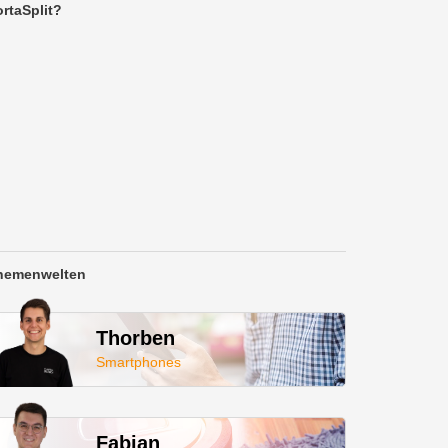
rtaSplit?
hemenwelten
Thorben
Smartphones
Fabian