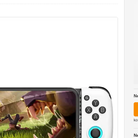
N
ko
N