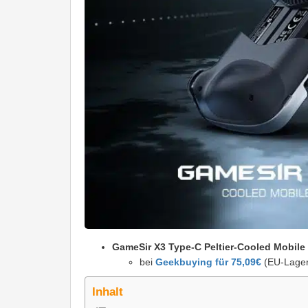
GameSir X3 Type-C Peltier-Cooled Mobile
bei
Geekbuying für 75,09€
(EU-Lager
Inhalt