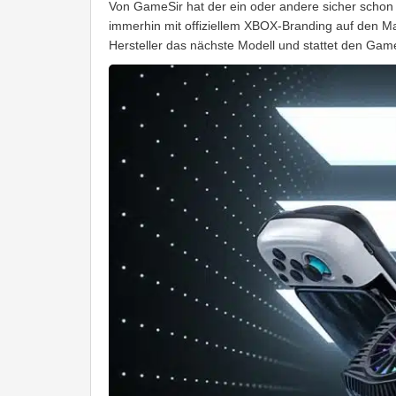
Von GameSir hat der ein oder andere sicher schon g
immerhin mit offiziellem XBOX-Branding auf den Mark
Hersteller das nächste Modell und stattet den Gam