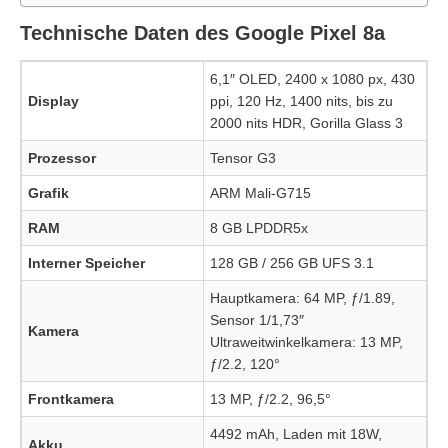
Technische Daten des Google Pixel 8a
6,1″ OLED, 2400 x 1080 px, 430
Display
ppi, 120 Hz, 1400 nits, bis zu
2000 nits HDR, Gorilla Glass 3
Prozessor
Tensor G3
Grafik
ARM Mali-G715
RAM
8 GB LPDDR5x
Interner Speicher
128 GB / 256 GB UFS 3.1
Hauptkamera: 64 MP, ƒ/1.89,
Sensor 1/1,73″
Kamera
Ultraweitwinkelkamera: 13 MP,
ƒ/2.2, 120°
Frontkamera
13 MP, ƒ/2.2, 96,5°
4492 mAh, Laden mit 18W,
Akku