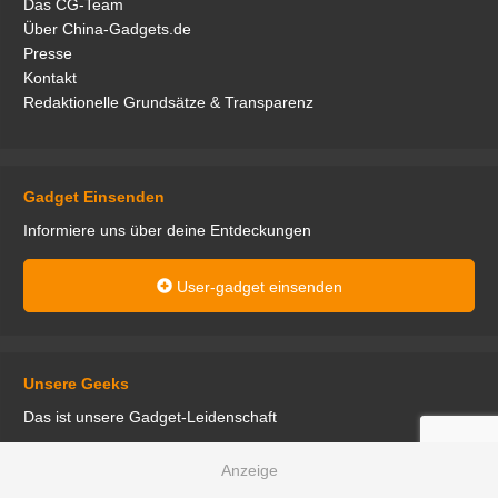
Das CG-Team
Über China-Gadgets.de
Presse
Kontakt
Redaktionelle Grundsätze & Transparenz
Gadget Einsenden
Informiere uns über deine Entdeckungen
User-gadget einsenden
Unsere Geeks
Das ist unsere Gadget-Leidenschaft
den
Aktuell interessiert mich vor allem das Thema E-