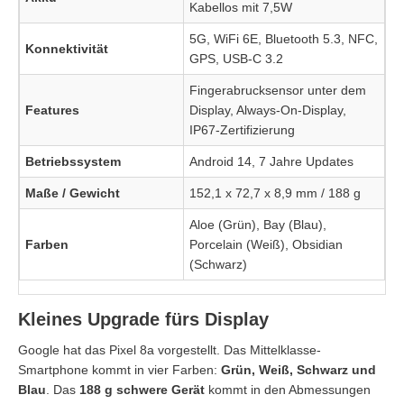
Kabellos mit 7,5W
5G, WiFi 6E, Bluetooth 5.3, NFC,
Konnektivität
GPS, USB-C 3.2
Fingerabrucksensor unter dem
Features
Display, Always-On-Display,
IP67-Zertifizierung
Betriebssystem
Android 14, 7 Jahre Updates
Maße / Gewicht
152,1 x 72,7 x 8,9 mm / 188 g
Aloe (Grün), Bay (Blau),
Farben
Porcelain (Weiß), Obsidian
(Schwarz)
Kleines Upgrade fürs Display
Google hat das Pixel 8a vorgestellt. Das Mittelklasse-
Smartphone kommt in vier Farben:
Grün, Weiß, Schwarz und
Blau
. Das
188 g schwere Gerät
kommt in den Abmessungen