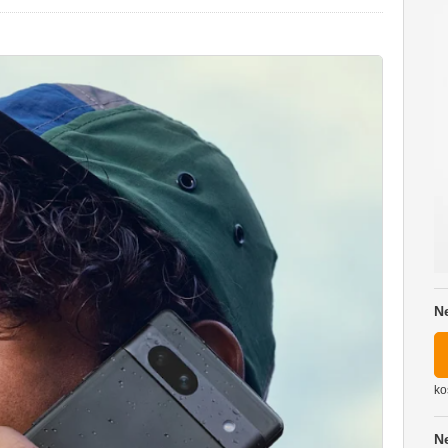
N
ko
N