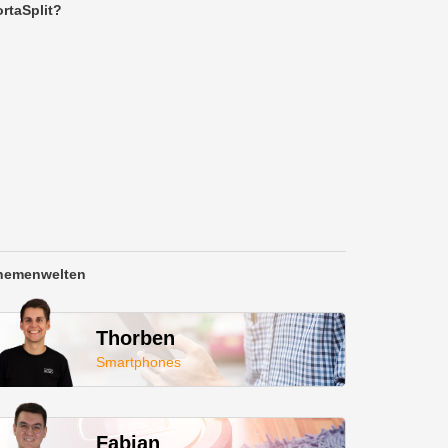
rtaSplit?
hemenwelten
Thorben
Smartphones
Fabian