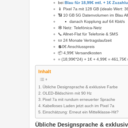
bei
Blau für 18,99€ mtl. + 1€ Zuzahl
📱 Pixel 7a mit 128 GB (idealo Wert: 3
📶 10 GB 5G Datenvolumen im Blau Alln
danach Kopplung auf 64 Kbit/s
🕸 Netz: Telefónica-Netz
📞 Allnet-Flat für Telefonie & SMS
📜 24 Monate Vertragslaufzeit
💲0€ Anschlusspreis
📦 4,99€ Versandkosten
= (18,99€*24) + 1€ + 4,99€ = 461,75€
Inhalt
Übliche Designsprache & exklusive Farbe
OLED-Bildschirm mit 90 Hz
Pixel 7a mit rundum erneuerter Sprache
Kabelloses Laden jetzt auch im Pixel 7a
Einschätzung: Erneut ein Mittelklasse-Hit?
Übliche Designsprache & exklusiv