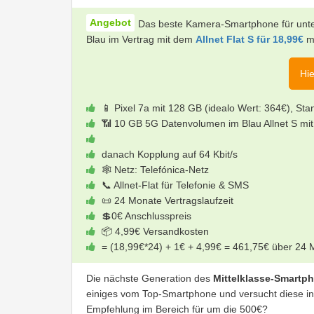
Das beste Kamera-Smartphone für unter
Blau im Vertrag mit dem
Allnet Flat S für 18,99€
mo
Hie
📱 Pixel 7a mit 128 GB (idealo Wert: 364€), Stan
📶 10 GB 5G Datenvolumen im Blau Allnet S mit 
danach Kopplung auf 64 Kbit/s
🕸 Netz: Telefónica-Netz
📞 Allnet-Flat für Telefonie & SMS
📜 24 Monate Vertragslaufzeit
💲0€ Anschlusspreis
📦 4,99€ Versandkosten
= (18,99€*24) + 1€ + 4,99€ = 461,75€ über 24
Die nächste Generation des
Mittelklasse-Smartp
einiges vom Top-Smartphone und versucht diese in 
Empfehlung im Bereich für um die 500€?